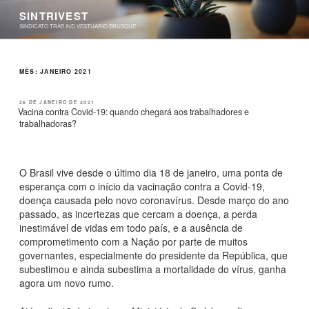
Pular
SINTRIVEST
para
SINDICATO TRAB.IND.VESTUARIO BRUSQUE
o
conteúdo
MÊS:
JANEIRO 2021
PUBLICADO
26 DE JANEIRO DE 2021
EM
Vacina contra Covid-19: quando chegará aos trabalhadores e
trabalhadoras?
O Brasil vive desde o último dia 18 de janeiro, uma ponta de
esperança com o início da vacinação contra a Covid-19,
doença causada pelo novo coronavírus. Desde março do ano
passado, as incertezas que cercam a doença, a perda
inestimável de vidas em todo país, e a ausência de
comprometimento com a Nação por parte de muitos
governantes, especialmente do presidente da República, que
subestimou e ainda subestima a mortalidade do vírus, ganha
agora um novo rumo.