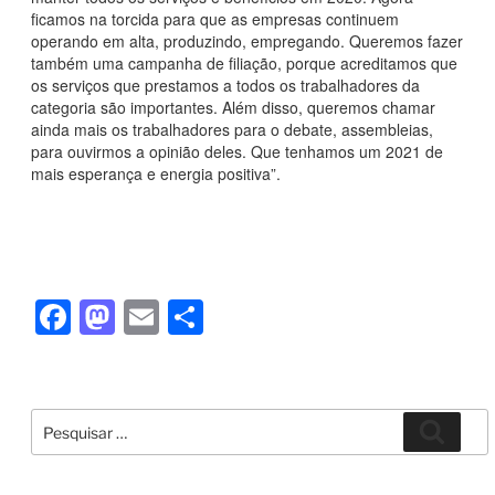
ficamos na torcida para que as empresas continuem
operando em alta, produzindo, empregando. Queremos fazer
também uma campanha de filiação, porque acreditamos que
os serviços que prestamos a todos os trabalhadores da
categoria são importantes. Além disso, queremos chamar
ainda mais os trabalhadores para o debate, assembleias,
para ouvirmos a opinião deles. Que tenhamos um 2021 de
mais esperança e energia positiva”.
F
M
E
S
a
a
m
h
c
st
ail
ar
e
o
e
Pesquisar
Pesqui
por:
b
d
o
o