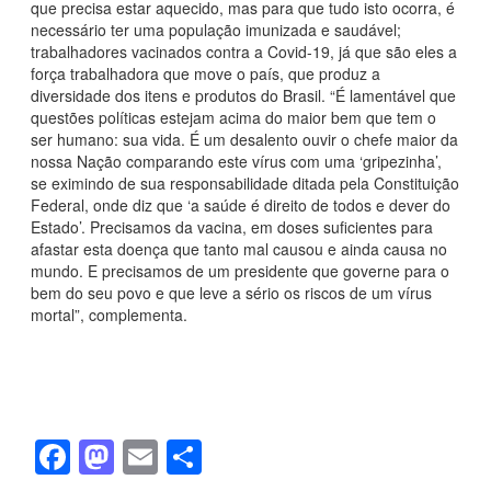
que precisa estar aquecido, mas para que tudo isto ocorra, é
necessário ter uma população imunizada e saudável;
trabalhadores vacinados contra a Covid-19, já que são eles a
força trabalhadora que move o país, que produz a
diversidade dos itens e produtos do Brasil. “É lamentável que
questões políticas estejam acima do maior bem que tem o
ser humano: sua vida. É um desalento ouvir o chefe maior da
nossa Nação comparando este vírus com uma ‘gripezinha’,
se eximindo de sua responsabilidade ditada pela Constituição
Federal, onde diz que ‘a saúde é direito de todos e dever do
Estado’. Precisamos da vacina, em doses suficientes para
afastar esta doença que tanto mal causou e ainda causa no
mundo. E precisamos de um presidente que governe para o
bem do seu povo e que leve a sério os riscos de um vírus
mortal”, complementa.
F
M
E
S