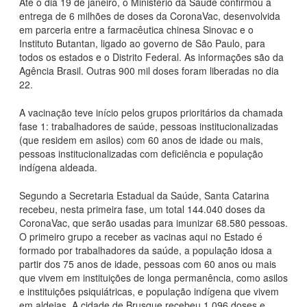
Até o dia 19 de janeiro, o Ministério da Saúde confirmou a
entrega de 6 milhões de doses da CoronaVac, desenvolvida
em parceria entre a farmacêutica chinesa Sinovac e o
Instituto Butantan, ligado ao governo de São Paulo, para
todos os estados e o Distrito Federal. As informações são da
Agência Brasil. Outras 900 mil doses foram liberadas no dia
22.
A vacinação teve início pelos grupos prioritários da chamada
fase 1: trabalhadores de saúde, pessoas institucionalizadas
(que residem em asilos) com 60 anos de idade ou mais,
pessoas institucionalizadas com deficiência e população
indígena aldeada.
Segundo a Secretaria Estadual da Saúde, Santa Catarina
recebeu, nesta primeira fase, um total 144.040 doses da
CoronaVac, que serão usadas para imunizar 68.580 pessoas.
O primeiro grupo a receber as vacinas aqui no Estado é
formado por trabalhadores da saúde, a população idosa a
partir dos 75 anos de idade, pessoas com 60 anos ou mais
que vivem em instituições de longa permanência, como asilos
e instituições psiquiátricas, e população indígena que vivem
em aldeias. A cidade de Brusque recebeu 1.096 doses e