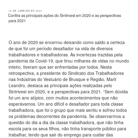
a
a
m
h
c
st
ail
ar
PUBLICADO
14 DE JANEIRO DE 2021
EM
Confira as principais ações do Sintrivest em 2020 e as perspectivas
e
o
e
para 2021
b
d
o
o
O ano de 2020 se encerrou deixando como saldo a certeza
o
n
de que foi um período desafiador na vida de diversos
trabalhadores e trabalhadoras. As incertezas trazidas pela
k
pandemia da Covid-19, que tirou milhares de vidas no mundo
inteiro, tiveram que ser enfrentadas por todos. Nesta
retrospectiva, a presidente do Sindicato dos Trabalhadores
nas Indústrias do Vestuário de Brusque e Região, Marli
Leandro, destaca as principais ações realizadas pelo
Sintrivest em 2020, e a perspectivas para 2021. “Sem dúvida
foi um ano atípico, com muitos acontecimentos que não
esperávamos. Um ano difícil e desafiador para toda classe
trabalhadora, que foi o grupo que mais sentiu e sofreu todos
os problemas decorrentes da pandemia. Se observarmos a
questão do dia a dia da classe trabalhadora, que não tinha
escola para os seus filhos, não tinha transporte público para
trabalhar, tendo que sair do emprego para cuidar das