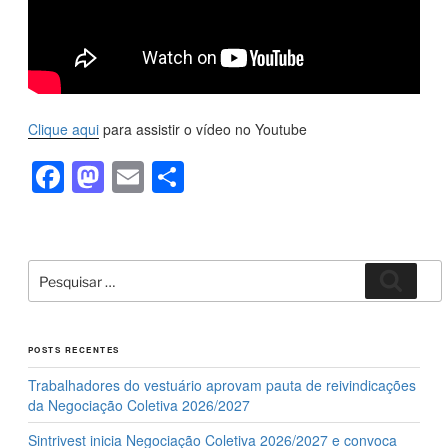
Clique aqui
para assistir o vídeo no Youtube
F
M
E
S
a
a
m
h
c
st
ail
ar
e
o
e
Pesquisar
Pesqui
por:
b
d
o
o
POSTS RECENTES
o
n
Trabalhadores do vestuário aprovam pauta de reivindicações
k
da Negociação Coletiva 2026/2027
Sintrivest inicia Negociação Coletiva 2026/2027 e convoca