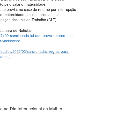
ão pelo salário-maternidade.
que previa, no caso de retorno por interrupção
rio-maternidade nas duas semanas de
idação das Leis do Trabalho (CLT).
Câmara de Notícias –
857102-sancionada-lei-que-preve-retorno-das-
s-vacinacao/
s/audios/2022/03/sancionadas-regras-para-
antes
).
vo ao Dia Internacional da Mulher