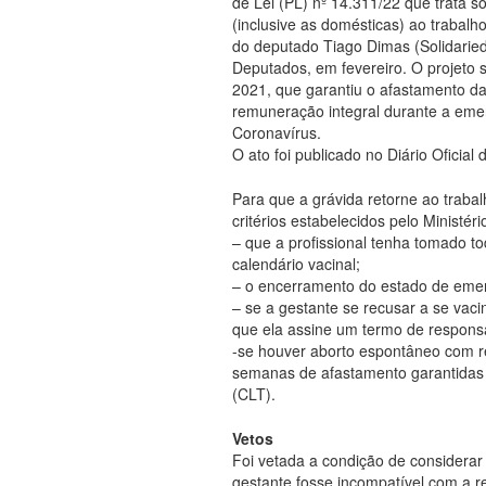
de Lei (PL) nº 14.311/22 que trata 
(inclusive as domésticas) ao trabalho
do deputado Tiago Dimas (Solidari
Deputados, em fevereiro. O projeto s
2021, que garantiu o afastamento da
remuneração integral durante a eme
Coronavírus.
O ato foi publicado no Diário Oficial
Para que a grávida retorne ao trabal
critérios estabelecidos pelo Ministé
– que a profissional tenha tomado t
calendário vacinal;
– o encerramento do estado de eme
– se a gestante se recusar a se vaci
que ela assine um termo de responsa
-se houver aborto espontâneo com r
semanas de afastamento garantidas 
(CLT).
Vetos
Foi vetada a condição de considerar 
gestante fosse incompatível com a re