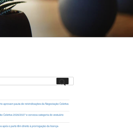
Pesquisar
rio aprovam pauta de reivindicações da Negociação Coletiva
ação Coletiva 2026/2027 e convoca categoria do vestuário
 após o parto têm direito à prorrogação da licença-