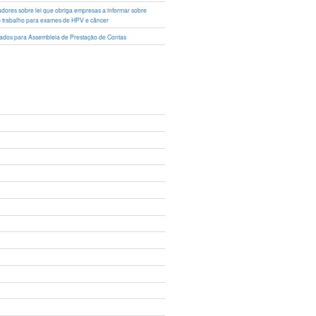
lhadores sobre lei que obriga empresas a informar sobre
o trabalho para exames de HPV e câncer
ciados para Assembleia de Prestação de Contas