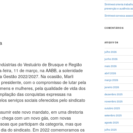
Sintrivest orienta traba
prevenção e ausência a
Sintrivest convoca asso
COMENTÁRIOS
a
ARQUIVOS
julho 2026
junho 2026
ndústrias do Vestuário de Brusque e Região
maio 2026
xta-feira, 11 de março, na AABB, a solenidade
abril 2026
 a Gestão 2022/2027. Na ocasião, Marli
março 2026
 presidente, com o compromisso de lutar pela
omens e mulheres, pela qualidade de vida dos
janeiro 2026
mpliação das conquistas expressas na
dezembro 2025
os serviços sociais oferecidos pelo sindicato
novembro 2025
outubro 2025
ssumir este novo mandato, em uma diretoria
setembro 2025
e chega com um novo gás, com novas
agosto 2025
ssoas que participam da categoria, mas que
a dia do sindicato. Em 2022 comemoramos os
julho 2025