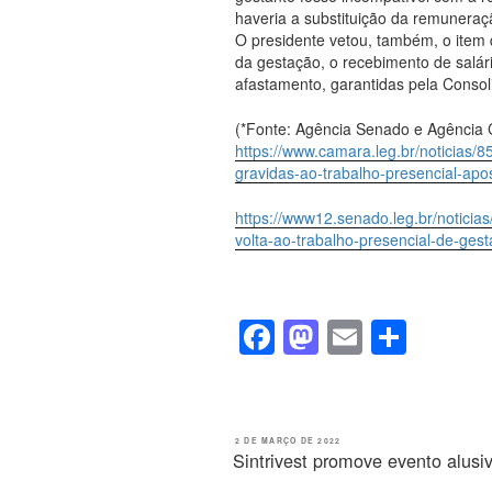
haveria a substituição da remuneraç
O presidente vetou, também, o item 
da gestação, o recebimento de salá
afastamento, garantidas pela Consol
(*Fonte: Agência Senado e Agência 
https://www.camara.leg.br/noticias/
gravidas-ao-trabalho-presencial-apo
https://www12.senado.leg.br/noticia
volta-ao-trabalho-presencial-de-gest
F
M
E
S
a
a
m
h
c
st
ail
ar
e
o
e
PUBLICADO
2 DE MARÇO DE 2022
EM
Sintrivest promove evento alusi
b
d