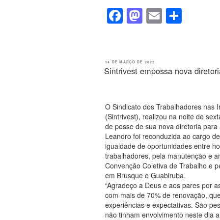
F
M
E
S
a
a
m
h
c
st
ail
ar
e
o
e
PUBLICADO
14 DE MARÇO DE 2022
EM
Sintrivest empossa nova diretori
b
d
o
o
o
n
O Sindicato dos Trabalhadores nas I
(Sintrivest), realizou na noite de se
k
de posse de sua nova diretoria para
Leandro foi reconduzida ao cargo de
igualdade de oportunidades entre h
trabalhadores, pela manutenção e a
Convenção Coletiva de Trabalho e pel
em Brusque e Guabiruba.
“Agradeço a Deus e aos pares por a
com mais de 70% de renovação, qu
experiências e expectativas. São pe
não tinham envolvimento neste dia 