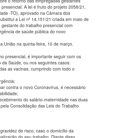
sobre o retorno das empregadas gestantes
 presencial. A lei é fruto do projeto 2058/21,
edade -TO), aprovado na Câmara dos
ubstitui a Lei nº 14.151/21 criada em maio de
 gestante do trabalho presencial com
rgência de saúde pública do novo
 da União na quinta-feira, 10 de março.
ho presencial, é importante seguir com os
rio da Saúde, ou nos seguintes casos:
odas as vacinas, cumprindo com todo o
rgência;
nar contra o novo Coronavírus, é necessário
bilidade;
ecebimento do salário-maternidade nas duas
pela Consolidação das Leis do Trabalho
gravidez de risco, caso o domicílio da
alização do seu trabalho. Diante disso,