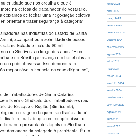
uma entidade que nos orgulha e que é
junho 2025
mpre na defesa do trabalhador do vestuário.
abril 2025
ca deixamos de fechar uma negociação coletiva
março 2025
, orientar e trazer segurança à categoria”,
janeiro 2025
alhadores nas Indústrias do Estado de Santa
dezembro 2024
 Martini, acompanhou a solenidade de posse.
outubro 2024
borais no Estado e mais de 90 mil
setembro 2024
ento do Sintrivest ao longo dos anos. “É um
agosto 2024
arina e do Brasil, que avança em benefícios ao
julho 2024
 que o país atravessa. Isso demonstra a
ção responsável e honesta de seus dirigentes”,
maio 2024
março 2024
fevereiro 2024
janeiro 2024
al de Trabalhadores de Santa Catarina
outubro 2023
bém lidera o Sindicato dos Trabalhadores nas
setembro 2023
ário de Brusque e Região (Sintricomb),
elogiou a coragem de quem se dispõe a lutar
agosto 2023
 sindicalista, mais do que um compromisso, é
julho 2023
se tornam representantes legais do Sindicato
junho 2023
azer demandas da categoria à presidente. É um
maio 2023