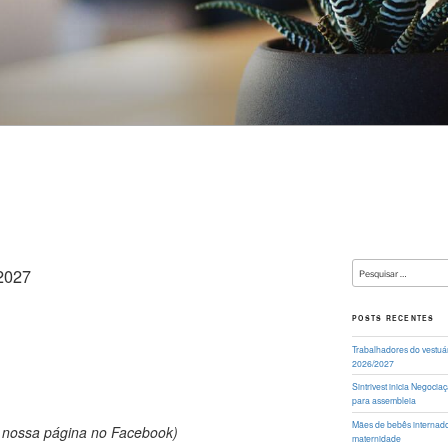
Pesquisar
/2027
por:
POSTS RECENTES
Trabalhadores do vestuá
2026/2027
Sintrivest inicia Negoci
para assembleia
Mães de bebês internados
m nossa página no Facebook)
maternidade