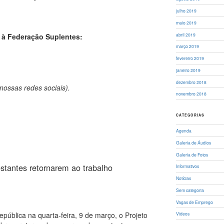
julho 2019
maio 2019
 à Federação Suplentes:
abril 2019
março 2019
fevereiro 2019
janeiro 2019
dezembro 2018
nossas redes sociais).
novembro 2018
CATEGORIAS
Agenda
Galeria de Áudios
Galeria de Fotos
stantes retornarem ao trabalho
Informativos
Notícias
Sem categoria
Vagas de Emprego
pública na quarta-feira, 9 de março, o Projeto
Vídeos