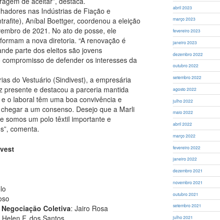
ragem de aceitar”, destaca.
abril 2023
lhadores nas Indústrias de Fiação e
afite), Aníbal Boettger, coordenou a eleição
março 2023
ovembro de 2021. No ato de posse, ele
fevereiro 2023
formam a nova diretoria. “A renovação é
janeiro 2023
ande parte dos eleitos são jovens
dezembro 2022
 compromisso de defender os interesses da
outubro 2022
setembro 2022
rias do Vestuário (Sindivest), a empresária
z presente e destacou a parceria mantida
agosto 2022
l e o laboral têm uma boa convivência e
julho 2022
chegar a um consenso. Desejo que a Marli
maio 2022
 somos um polo têxtil importante e
abril 2022
os”, comenta.
março 2022
ivest
fevereiro 2022
janeiro 2022
dezembro 2021
novembro 2021
lo
outubro 2021
oso
setembro 2021
e Negociação Coletiva
: Jairo Rosa
Helen F. dos Santos
julho 2021