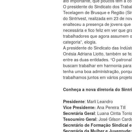
ato importante, que poucos têm a co
O presidente do Sindicato dos Traba
Tecelagem de Brusque e Região (Sintr
do Sintrivest, realizada em 23 de n
enalteceu a presença de jovens que 
necessária e fico feliz em ver que gr
trabalhadores que agora assumem o
categoria”, elogia.
A presidente do Sindicato das Indúst
Onésia Adriana Liotto, também se fe
entre as duas entidades. “O patrona
buscam trabalhar em harmonia para 
tenha uma boa administração, porque
trabalhamos juntos em vários projet
Conheça a nova diretoria do Sintr
Presidente
: Marli Leandro
Vice Presidente:
Ana Pereira Till
Secretária Geral
: Luana Cintia Tonio
Tesoureiro Geral
: José Gilson Card
Secretário de Formação Sindical 
Secretária da Mulher e Juventude: