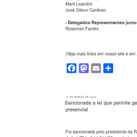
Marli Leandro
José Gilson Cardoso
–
Delegados Representantes junto
Rosemari Fantini.
(Veja mais fotos em nosso site e em 
F
M
E
S
a
a
m
h
c
st
ail
ar
e
o
e
PUBLICADO
14 DE MARÇO DE 2022
EM
Sancionada a lei que permite ge
b
d
presencial
o
o
o
n
Foi sancionada pelo presidente da Re
k