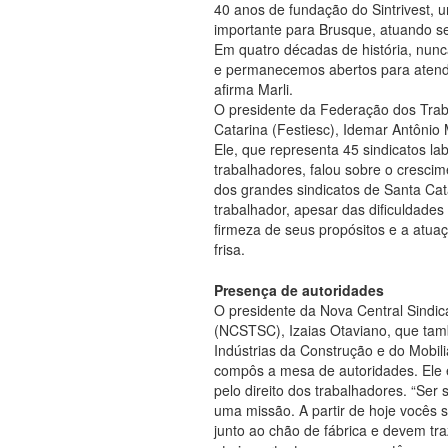
40 anos de fundação do Sintrivest, 
importante para Brusque, atuando se
Em quatro décadas de história, nun
e permanecemos abertos para atender
afirma Marli.
O presidente da Federação dos Trab
Catarina (Festiesc), Idemar Antônio
Ele, que representa 45 sindicatos la
trabalhadores, falou sobre o crescim
dos grandes sindicatos de Santa Cat
trabalhador, apesar das dificuldades
firmeza de seus propósitos e a atua
frisa.
Presença de autoridades
O presidente da Nova Central Sindic
(NCSTSC), Izaias Otaviano, que tam
Indústrias da Construção e do Mobili
compôs a mesa de autoridades. Ele 
pelo direito dos trabalhadores. “Ser
uma missão. A partir de hoje vocês 
junto ao chão de fábrica e devem tr