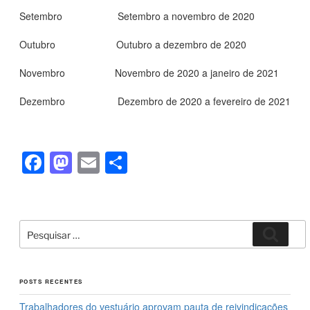
Setembro Setembro a novembro de 2020
Outubro Outubro a dezembro de 2020
Novembro Novembro de 2020 a janeiro de 2021
Dezembro Dezembro de 2020 a fevereiro de 2021
F
M
E
S
a
a
m
h
c
st
ail
ar
e
o
e
Pesquisar
Pesqui
por:
b
d
o
o
POSTS RECENTES
o
n
Trabalhadores do vestuário aprovam pauta de reivindicações