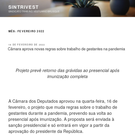
Pular
SINTRIVEST
para
SINDICATO TRAB.IND.VESTUARIO BRUSQUE
o
conteúdo
MÊS:
FEVEREIRO 2022
PUBLICADO
18 DE FEVEREIRO DE 2022
EM
Câmara aprova novas regras sobre trabalho de gestantes na pandemia
Projeto prevê retorno das grávidas ao presencial após
imunização completa
A Câmara dos Deputados aprovou na quarta-feira, 16 de
fevereiro, o projeto que muda regras sobre o trabalho de
gestantes durante a pandemia, prevendo sua volta ao
presencial após imunização. A proposta será enviada à
sanção presidencial e só entrará em vigor a partir da
aprovação do presidente da República.