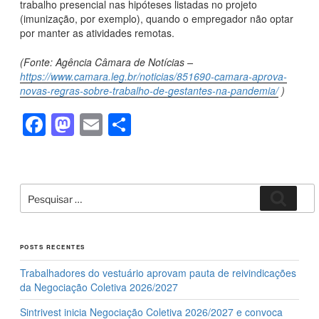
trabalho presencial nas hipóteses listadas no projeto
(imunização, por exemplo), quando o empregador não optar
por manter as atividades remotas.
(Fonte: Agência Câmara de Notícias –
https://www.camara.leg.br/noticias/851690-camara-aprova-
novas-regras-sobre-trabalho-de-gestantes-na-pandemia/
)
F
M
E
S
a
a
m
h
c
st
ail
ar
e
o
e
Pesquisar
Pesqui
por:
b
d
o
o
POSTS RECENTES
o
n
Trabalhadores do vestuário aprovam pauta de reivindicações
k
da Negociação Coletiva 2026/2027
Sintrivest inicia Negociação Coletiva 2026/2027 e convoca