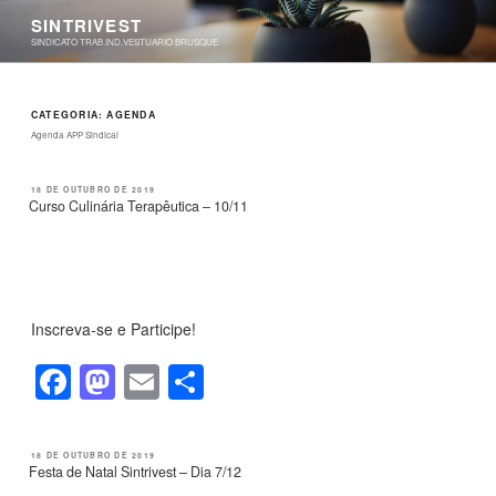
Pular
SINTRIVEST
para
SINDICATO TRAB.IND.VESTUARIO BRUSQUE
o
conteúdo
CATEGORIA:
AGENDA
Agenda APP Sindical
PUBLICADO
18 DE OUTUBRO DE 2019
EM
Curso Culinária Terapêutica – 10/11
Inscreva-se e Participe!
F
M
E
S
a
a
m
h
c
st
ail
ar
PUBLICADO
18 DE OUTUBRO DE 2019
EM
Festa de Natal Sintrivest – Dia 7/12
e
o
e