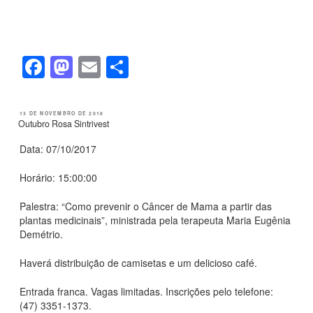
b
d
o
o
o
n
F
M
E
S
k
a
a
m
h
c
st
ail
ar
PUBLICADO
13 DE NOVEMBRO DE 2018
EM
Outubro Rosa Sintrivest
e
o
e
b
d
Data: 07/10/2017
o
o
Horário: 15:00:00
o
n
Palestra: “Como prevenir o Câncer de Mama a partir das
k
plantas medicinais”, ministrada pela terapeuta Maria Eugênia
Demétrio.
Haverá distribuição de camisetas e um delicioso café.
Entrada franca. Vagas limitadas. Inscrições pelo telefone:
(47) 3351-1373.