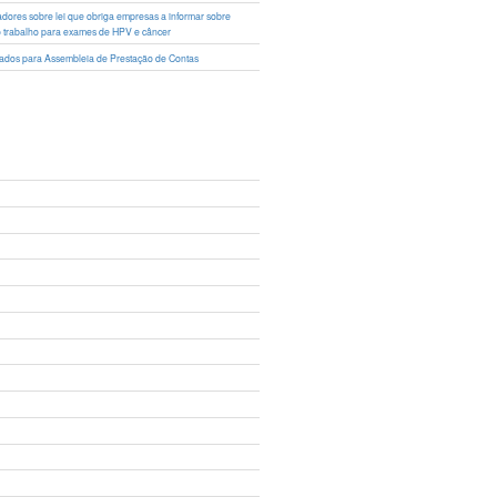
lhadores sobre lei que obriga empresas a informar sobre
o trabalho para exames de HPV e câncer
ciados para Assembleia de Prestação de Contas