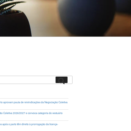
Pesquisar
rio aprovam pauta de reivindicações da Negociação Coletiva
ação Coletiva 2026/2027 e convoca categoria do vestuário
 após o parto têm direito à prorrogação da licença-