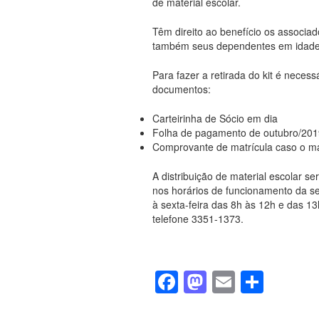
de material escolar.
Têm direito ao benefício os associ
também seus dependentes em idade 
Para fazer a retirada do kit é neces
documentos:
Carteirinha de Sócio em dia
Folha de pagamento de outubro/201
Comprovante de matrícula caso o mat
A distribuição de material escolar se
nos horários de funcionamento da s
à sexta-feira das 8h às 12h e das 1
telefone 3351-1373.
F
M
E
S
a
a
m
h