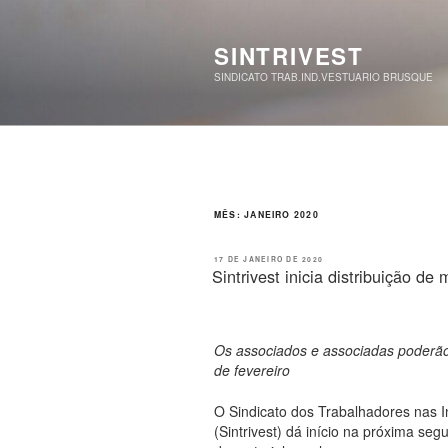
Pular
para
o
SINTRIVEST
conteúdo
SINDICATO TRAB.IND.VESTUARIO BRUSQUE
MÊS:
JANEIRO 2020
PUBLICADO
17 DE JANEIRO DE 2020
EM
Sintrivest inicia distribuição de 
Os associados e associadas poderão f
de fevereiro
O Sindicato dos Trabalhadores nas I
(Sintrivest) dá início na próxima segu