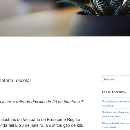
Pesquisar
material escolar
por:
POSTS RECENTES
azer a retirada dos kits de 20 de janeiro a 7
Trabalhadores do vestuá
2026/2027
Sintrivest inicia Negoci
para assembleia
ndústrias do Vestuário de Brusque e Região
Mães de bebês internados
nda-feira, 20 de janeiro, à distribuição de kits
maternidade