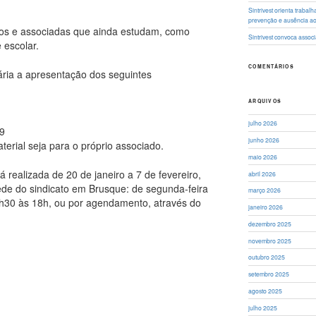
Sintrivest orienta traba
prevenção e ausência a
ados e associadas que ainda estudam, como
Sintrivest convoca asso
escolar.
COMENTÁRIOS
sária a apresentação dos seguintes
ARQUIVOS
julho 2026
9
junho 2026
erial seja para o próprio associado.
maio 2026
rá realizada de 20 de janeiro a 7 de fevereiro,
abril 2026
ede do sindicato em Brusque: de segunda-feira
março 2026
3h30 às 18h, ou por agendamento, através do
janeiro 2026
dezembro 2025
novembro 2025
outubro 2025
setembro 2025
agosto 2025
julho 2025