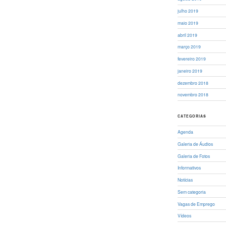
julho 2019
maio 2019
abril 2019
março 2019
fevereiro 2019
janeiro 2019
dezembro 2018
novembro 2018
CATEGORIAS
Agenda
Galeria de Áudios
Galeria de Fotos
Informativos
Notícias
Sem categoria
Vagas de Emprego
Vídeos