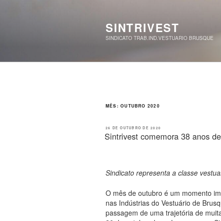
Pular
para
o
SINTRIVEST
conteúdo
SINDICATO TRAB.IND.VESTUARIO BRUSQUE
MÊS:
OUTUBRO 2020
PUBLICADO
26 DE OUTUBRO DE 2020
EM
Sintrivest comemora 38 anos de 
Sindicato representa a classe vestu
O mês de outubro é um momento imp
nas Indústrias do Vestuário de Brusq
passagem de uma trajetória de muit