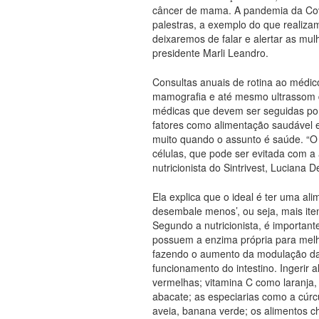
câncer de mama. A pandemia da Cov
palestras, a exemplo do que realiza
deixaremos de falar e alertar as mul
presidente Marli Leandro.
Consultas anuais de rotina ao médic
mamografia e até mesmo ultrassom
médicas que devem ser seguidas por 
fatores como alimentação saudável e 
muito quando o assunto é saúde. “O
células, que pode ser evitada com a 
nutricionista do Sintrivest, Luciana 
Ela explica que o ideal é ter uma a
desembale menos’, ou seja, mais iten
Segundo a nutricionista, é importan
possuem a enzima própria para melho
fazendo o aumento da modulação da
funcionamento do intestino. Ingerir 
vermelhas; vitamina C como laranja,
abacate; as especiarias como a cúrcu
aveia, banana verde; os alimentos 