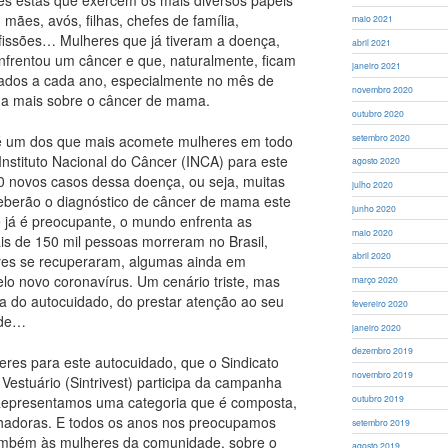
, mães, avós, filhas, chefes de família,
maio 2021
fissões… Mulheres que já tiveram a doença,
abril 2021
frentou um câncer e que, naturalmente, ficam
janeiro 2021
gados a cada ano, especialmente no mês de
novembro 2020
nda mais sobre o câncer de mama.
outubro 2020
 é um dos que mais acomete mulheres em todo
setembro 2020
 Instituto Nacional do Câncer (INCA) para este
agosto 2020
0 novos casos dessa doença, ou seja, muitas
julho 2020
eberão o diagnóstico de câncer de mama este
junho 2020
e já é preocupante, o mundo enfrenta as
maio 2020
is de 150 mil pessoas morreram no Brasil,
abril 2020
ares se recuperaram, algumas ainda em
lo novo coronavírus. Um cenário triste, mas
março 2020
ia do autocuidado, do prestar atenção ao seu
fevereiro 2020
úde…
janeiro 2020
dezembro 2019
heres para este autocuidado, que o Sindicato
novembro 2019
Vestuário (Sintrivest) participa da campanha
Representamos uma categoria que é composta,
outubro 2019
lhadoras. E todos os anos nos preocupamos
setembro 2019
também às mulheres da comunidade, sobre o
agosto 2019