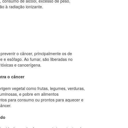
a, consumo de álcool, excesso de peso,
ção à radiação ionizante.
prevenir o câncer, principalmente os de
nge e esôfago. Ao fumar, são liberadas no
tóxicas e cancerígena.
tra o câncer
rigem vegetal como frutas, legumes, verduras,
leguminosas, e pobre em alimentos
ntos para consumo ou prontos para aquecer e
âncer.
ado