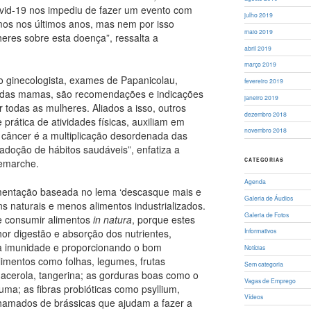
id-19 nos impediu de fazer um evento com
julho 2019
mos nos últimos anos, mas nem por isso
maio 2019
heres sobre esta doença”, ressalta a
abril 2019
março 2019
o ginecologista, exames de Papanicolau,
fevereiro 2019
 das mamas, são recomendações e indicações
janeiro 2019
todas as mulheres. Aliados a isso, outros
dezembro 2018
prática de atividades físicas, auxiliam em
novembro 2018
 câncer é a multiplicação desordenada das
adoção de hábitos saudáveis”, enfatiza a
Demarche.
CATEGORIAS
Agenda
limentação baseada no lema ‘descasque mais e
Galeria de Áudios
s naturais e menos alimentos industrializados.
Galeria de Fotos
te consumir alimentos
in natura
, porque estes
r digestão e absorção dos nutrientes,
Informativos
 imunidade e proporcionando o bom
Notícias
alimentos como folhas, legumes, frutas
Sem categoria
 acerola, tangerina; as gorduras boas como o
Vagas de Emprego
ma; as fibras probióticas como psyllium,
Vídeos
chamados de brássicas que ajudam a fazer a