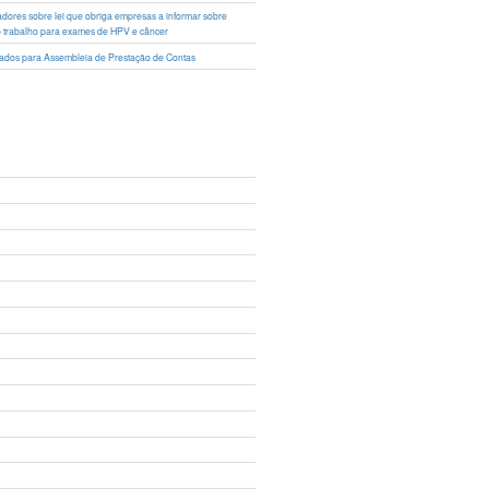
lhadores sobre lei que obriga empresas a informar sobre
o trabalho para exames de HPV e câncer
ciados para Assembleia de Prestação de Contas