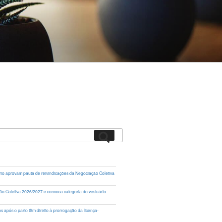
Pesquisar
rio aprovam pauta de reivindicações da Negociação Coletiva
ação Coletiva 2026/2027 e convoca categoria do vestuário
 após o parto têm direito à prorrogação da licença-