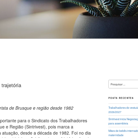
Pesquisar
trajetória
por:
POSTS RECENTES
arista de Brusque e região desde 1982
Trabalhadores do vestuá
2026/2027
Sintrivest inicia Negoci
ortante para o Sindicato dos Trabalhadores
para assembleia
ue e Região (Sintrivest), pois marca a
Mães de bebês internados
a atuação, desde a década de 1982. Foi no dia
maternidade