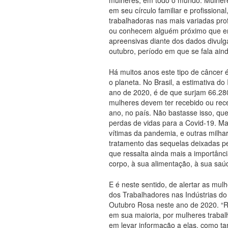
em seu círculo familiar e profissional
trabalhadoras nas mais variadas pro
ou conhecem alguém próximo que en
apreensivas diante dos dados divul
outubro, período em que se fala ai
Há muitos anos este tipo de câncer
o planeta. No Brasil, a estimativa do
ano de 2020, é de que surjam 66.28
mulheres devem ter recebido ou rec
ano, no país. Não bastasse isso, qu
perdas de vidas para a Covid-19. Ma
vítimas da pandemia, e outras milh
tratamento das sequelas deixadas pe
que ressalta ainda mais a importânc
corpo, à sua alimentação, à sua sa
E é neste sentido, de alertar as mul
dos Trabalhadores nas Indústrias do 
Outubro Rosa neste ano de 2020. “
em sua maioria, por mulheres traba
em levar informação a elas, como 