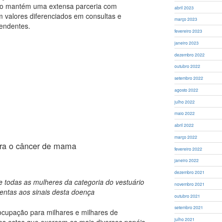
cato mantém uma extensa parceria com
abril 2023
om valores diferenciados em consultas e
março 2023
endentes.
fevereiro 2023
janeiro 2023
dezembro 2022
outubro 2022
setembro 2022
agosto 2022
julho 2022
maio 2022
abril 2022
março 2022
ara o câncer de mama
fevereiro 2022
janeiro 2022
dezembro 2021
e todas as mulheres da categoria do vestuário
novembro 2021
ntas aos sinais desta doença
outubro 2021
setembro 2021
cupação para milhares e milhares de
julho 2021
s estas que exercem os mais diversos papéis