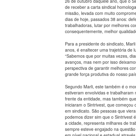
26 de outubro daquele ano, que o Sint
de receber a carta sindical homologa
missão, levada com muito compromet
dias de hoje, passados 38 anos: def
trabalhadoras, lutar por melhores con
consequentemente, melhor qualidade
Para a presidente do sindicato, Ma
anos, é enaltecer uma trajetória de lu
“Sabemos que por muitas vezes, dia
avanços, mas nem por isso deixamos
perspectiva de garantir melhores con
grande força produtiva do nosso país
Segundo Marli, este também é o mo
estiveram envolvidas e trabalharam 
frente da entidade, mas também que
iniciaram o Sintrivest, que começo
em sindicato. São pessoas que vieram
podemos dizer sim que o Sintrivest 
a cidade, representa milhares de tr
sempre esteve engajado na questão
em nível nacional e estadual atrav