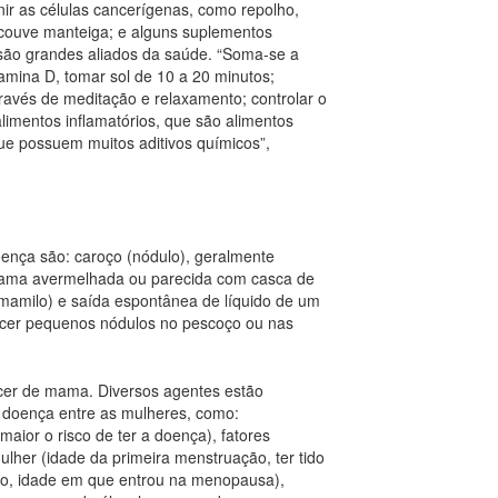
nir as células cancerígenas, como repolho,
, couve manteiga; e alguns suplementos
; são grandes aliados da saúde. “Soma-se a
itamina D, tomar sol de 10 a 20 minutos;
através de meditação e relaxamento; controlar o
limentos inflamatórios, que são alimentos
que possuem muitos aditivos químicos”,
oença são: caroço (nódulo), geralmente
a mama avermelhada ou parecida com casca de
 (mamilo) e saída espontânea de líquido de um
er pequenos nódulos no pescoço ou nas
cer de mama. Diversos agentes estão
 doença entre as mulheres, como:
aior o risco de ter a doença), fatores
ulher (idade da primeira menstruação, ter tido
do, idade em que entrou na menopausa),