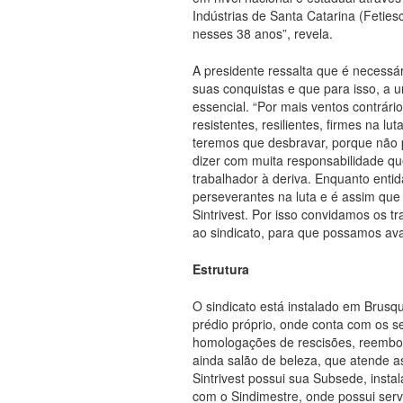
Indústrias de Santa Catarina (Fetie
nesses 38 anos”, revela.
A presidente ressalta que é necess
suas conquistas e que para isso, a u
essencial. “Por mais ventos contrári
resistentes, resilientes, firmes na l
teremos que desbravar, porque não 
dizer com muita responsabilidade q
trabalhador à deriva. Enquanto enti
perseverantes na luta e é assim que
Sintrivest. Por isso convidamos os t
ao sindicato, para que possamos av
Estrutura
O sindicato está instalado em Brusq
prédio próprio, onde conta com os se
homologações de rescisões, reembol
ainda salão de beleza, que atende 
Sintrivest possui sua Subsede, insta
com o Sindimestre, onde possui serv