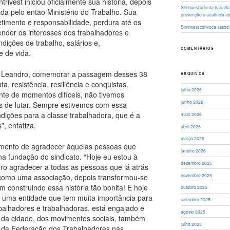
rivest iniciou oficialmente sua história, depois
Sintrivest orienta traba
da pelo então Ministério do Trabalho. Sua
prevenção e ausência a
imento e responsabilidade, perdura até os
Sintrivest convoca asso
ender os interesses dos trabalhadores e
dições de trabalho, salários e,
COMENTÁRIOS
 de vida.
rli Leandro, comemorar a passagem desses 38
ARQUIVOS
ta, resistência, resiliência e conquistas.
julho 2026
nte de momentos difíceis, não tivemos
junho 2026
 de lutar. Sempre estivemos com essa
dições para a classe trabalhadora, que é a
maio 2026
”, enfatiza.
abril 2026
março 2026
mento de agradecer àquelas pessoas que
janeiro 2026
na fundação do sindicato. “Hoje eu estou à
dezembro 2025
ro agradecer a todas as pessoas que lá atrás
u como uma associação, depois transformou-se
novembro 2025
 construindo essa história tão bonita! E hoje
outubro 2025
é uma entidade que tem muita importância para
setembro 2025
abalhadores e trabalhadoras, está engajado e
agosto 2025
 da cidade, dos movimentos sociais, também
julho 2025
és da Federação dos Trabalhadores nas