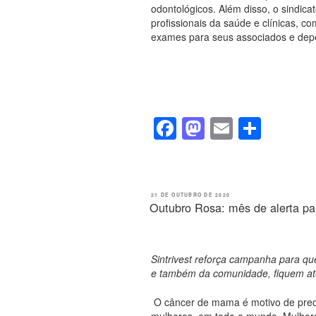
odontológicos. Além disso, o sindi
profissionais da saúde e clínicas, c
exames para seus associados e dep
F
M
E
S
a
a
m
h
c
st
ail
ar
e
o
e
PUBLICADO
21 DE OUTUBRO DE 2020
EM
Outubro Rosa: mês de alerta p
b
d
o
o
o
n
Sintrivest reforça campanha para qu
e também da comunidade, fiquem ate
k
O câncer de mama é motivo de preo
mulheres, em todo o mundo. Mulhere