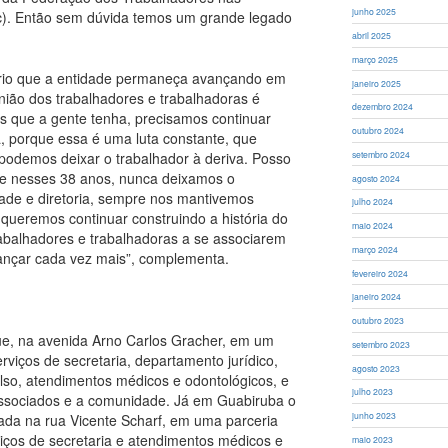
junho 2025
sc). Então sem dúvida temos um grande legado
abril 2025
março 2025
ário que a entidade permaneça avançando em
janeiro 2025
nião dos trabalhadores e trabalhadoras é
dezembro 2024
os que a gente tenha, precisamos continuar
outubro 2024
uta, porque essa é uma luta constante, que
podemos deixar o trabalhador à deriva. Posso
setembro 2024
ue nesses 38 anos, nunca deixamos o
agosto 2024
dade e diretoria, sempre nos mantivemos
julho 2024
 queremos continuar construindo a história do
maio 2024
rabalhadores e trabalhadoras a se associarem
março 2024
ançar cada vez mais”, complementa.
fevereiro 2024
janeiro 2024
outubro 2023
ue, na avenida Arno Carlos Gracher, em um
setembro 2023
rviços de secretaria, departamento jurídico,
agosto 2023
so, atendimentos médicos e odontológicos, e
julho 2023
associados e a comunidade. Já em Guabiruba o
junho 2023
lada na rua Vicente Scharf, em uma parceria
iços de secretaria e atendimentos médicos e
maio 2023