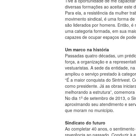
Tive a oportunidade de me capacitar
diversas formações ao aceitar este d
Para ela, a resistência da mulher tr
movimento sindical, é uma forma de q
são liderados por homens. Então, é 
uma categoria formada, em sua maio
capazes de ocupar espaços de poder,
Um marco na história
Passadas quatro décadas, um prédio
força, a organização e a representat
vestuaristas. A sede da entidade, na
ampliou o serviço prestado à categor
“É a maior conquista do Sintrivest
como presidente. Já as obras inicia
melhorando a estrutura”, comemora 
No dia 1º de setembro de 2013, o S
aproximando seu atendimento e serv
que moram no município.
Sindicato do futuro
Ao completar 40 anos, o sentimento d
reverência ao passado. Conduzir à e