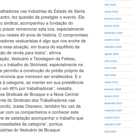
abril 2023
alhadores nas Indústrias do Estado de Santa
março 2023
rtini, fez questão de prestigiar o evento. Ele,
fevereiro 2023
to sindical, acompanhou a fundação do
janeiro 2023
o prazer rememorar esta luta, especialmente
dezembro 2022
çou nestes 40 anos de história. O compromisso
lhadores vestuaristas é algo que nos enche de
outubro 2022
os essa atuação, em busca do equilíbrio da
setembro 2022
ção de renda para todos”, afirma.
agosto 2022
ação, Vestuário e Tecelagem da Fetiesc,
julho 2022
o trabalho do Sintrivest, especialmente na
maio 2022
e permitiu a construção do prédio próprio da
abril 2022
 renúncia que merecem ser enaltecidos. E o
ça à categoria, ao manter em sua presidência
março 2022
o em 80% por trabalhadoras”, ressalta.
fevereiro 2022
s Sindicais de Brusque e a Nova Central
janeiro 2022
ente do Sindicato dos Trabalhadores nas
dezembro 2021
ricomb), Izaias Otaviano, também fez uso da
novembro 2021
rsar com os companheiros e conhecer este
e de satisfação acompanhar o trabalho que
outubro 2021
cessidades da categoria”, pontua.
setembro 2021
dústrias do Vestuário de Brusque
julho 2021