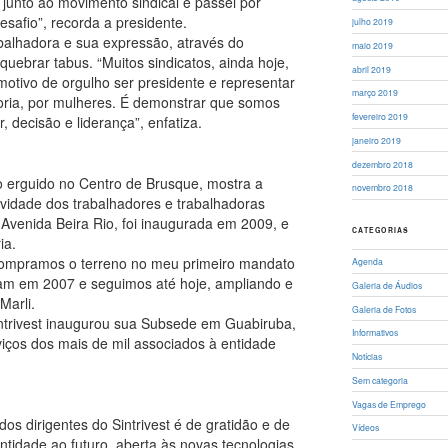
 junto ao movimento sindical e passei por
esafio”, recorda a presidente.
julho 2019
abalhadora e sua expressão, através do
maio 2019
uebrar tabus. “Muitos sindicatos, ainda hoje,
abril 2019
motivo de orgulho ser presidente e representar
março 2019
ria, por mulheres. É demonstrar que somos
fevereiro 2019
 decisão e liderança”, enfatiza.
janeiro 2019
dezembro 2018
 erguido no Centro de Brusque, mostra a
novembro 2018
ividade dos trabalhadores e trabalhadoras
 Avenida Beira Rio, foi inaugurada em 2009, e
CATEGORIAS
ia.
. Compramos o terreno no meu primeiro mandato
Agenda
ram em 2007 e seguimos até hoje, ampliando e
Galeria de Áudios
Marli.
Galeria de Fotos
intrivest inaugurou sua Subsede em Guabiruba,
Informativos
iços dos mais de mil associados à entidade
Notícias
Sem categoria
Vagas de Emprego
os dirigentes do Sintrivest é de gratidão e de
Vídeos
ntidade ao futuro, aberta às novas tecnologias