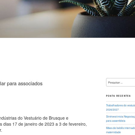
Pesquisar
olar para associados
por:
POSTS RECENTES
Trabalhadores do vestuá
2026/2027
Sintrivest inicia Negoci
ndústrias do Vestuário de Brusque e
para assembleia
os dias 17 de janeiro de 2023 a 3 de fevereiro,
Mães de bebês internados
r.
maternidade