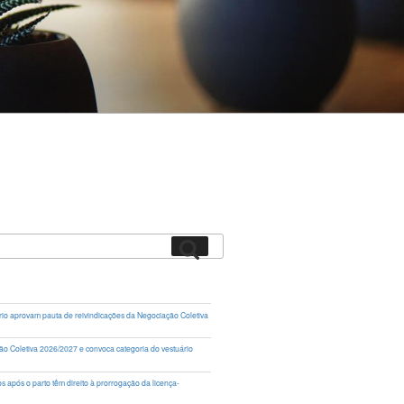
Pesquisar
rio aprovam pauta de reivindicações da Negociação Coletiva
ação Coletiva 2026/2027 e convoca categoria do vestuário
 após o parto têm direito à prorrogação da licença-