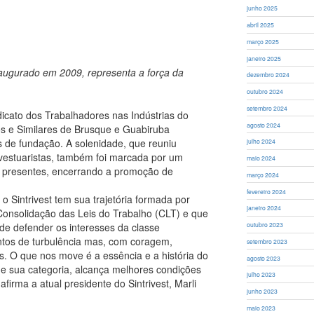
junho 2025
abril 2025
março 2025
janeiro 2025
inaugurado em 2009, representa a força da
dezembro 2024
outubro 2024
setembro 2024
dicato dos Trabalhadores nas Indústrias do
agosto 2024
os e Similares de Brusque e Guabiruba
 de fundação. A solenidade, que reuniu
julho 2024
s vestuaristas, também foi marcada por um
maio 2024
e presentes, encerrando a promoção de
março 2024
fevereiro 2024
 Sintrivest tem sua trajetória formada por
janeiro 2024
Consolidação das Leis do Trabalho (CLT) e que
e defender os interesses da classe
outubro 2023
tos de turbulência mas, com coragem,
setembro 2023
s. O que nos move é a essência e a história do
agosto 2023
de sua categoria, alcança melhores condições
julho 2023
afirma a atual presidente do Sintrivest, Marli
junho 2023
maio 2023