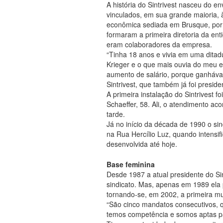
A história do Sintrivest nasceu do e
vinculados, em sua grande maioria, 
econômica sediada em Brusque, por 
formaram a primeira diretoria da e
eram colaboradores da empresa.
“Tinha 18 anos e vivia em uma ditad
Krieger e o que mais ouvia do meu 
aumento de salário, porque ganháva
Sintrivest, que também já foi presid
A primeira instalação do Sintrivest 
Schaeffer, 58. Ali, o atendimento ac
tarde.
Já no início da década de 1990 o sin
na Rua Hercílio Luz, quando intensifi
desenvolvida até hoje.
Base feminina
Desde 1987 a atual presidente do Sin
sindicato. Mas, apenas em 1989 ela p
tornando-se, em 2002, a primeira mul
“São cinco mandatos consecutivos, 
temos competência e somos aptas pa