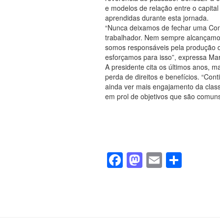
e modelos de relação entre o capital
aprendidas durante esta jornada.
“Nunca deixamos de fechar uma Conv
trabalhador. Nem sempre alcançamos
somos responsáveis pela produção d
esforçamos para isso”, expressa Marl
A presidente cita os últimos anos, m
perda de direitos e benefícios. “Co
ainda ver mais engajamento da class
em prol de objetivos que são comuns”
F
M
E
S
a
a
m
h
c
st
ail
ar
e
o
e