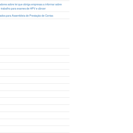
lhadores sobre lei que obriga empresas a informar sobre
o trabalho para exames de HPV e câncer
ciados para Assembleia de Prestação de Contas