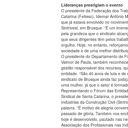
Lideranças prestigiam o evento
O presidente da Federação dos Trab
Catarina (Fetiesc), Idemar Antônio Ma
que já estava envolvido no movimen
Sintrivest, em Brusque. “É um imens
pela grandeza que o sindicato alcan
que seus dirigentes têm pelos traba
orgulho. Hoje, no entanto, reforçam
sociedade e de uma melhor distribui
O presidente do Departamento de Fi
Valmor de Paula, também reconheceu 
gestão responsável dos recursos, qu
entidade. “São 40 anos de luta e de
sindicato de Brusque ainda faz justi
uma mulher, já que o setor é formad
Representando o Fórum das Entidade
Sindical de Santa Catarina, o presid
Indústrias da Construção Civil (Sint
palavra. “É motivo de alegria conve
passado de glória. Também nos ench
hoje é desenvolvido, pautado nas ne
Associação dos Profissionais nas In