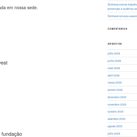
Sintrivest orienta traba
rada em nossa sede.
prevenção e ausência a
Sintrivest convoca asso
COMENTÁRIOS
ARQUIVOS
julho 2026
vest
junho 2026
maio 2026
abril 2026
março 2026
janeiro 2026
dezembro 2025
novembro 2025
outubro 2025
setembro 2025
agosto 2025
e fundação
julho 2025