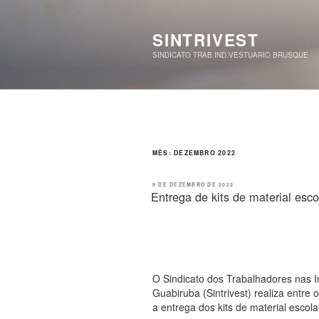
Pular
para
o
SINTRIVEST
conteúdo
SINDICATO TRAB.IND.VESTUARIO BRUSQUE
MÊS:
DEZEMBRO 2022
PUBLICADO
9 DE DEZEMBRO DE 2022
EM
Entrega de kits de material esc
O Sindicato dos Trabalhadores nas I
Guabiruba (Sintrivest) realiza entre 
a entrega dos kits de material escola