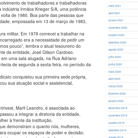
nvolvimento de trabalhadores e trabalhadoras
maio 2021
à indústria Irmãos Krieger S/A, uma potência
abril 2021
volta de 1980. Boa parte das pessoas que
ntidade, empossada em 13 de março de 1983,
janeiro 2021
novembro 2020
ura militar. Em 1978 comecei a trabalhar na
outubro 2020
encarregado era a necessidade de pedir um
setembro 2020
mos pouco”, lembra o atual tesoureiro do
agosto 2020
ente da entidade, José Gilson Cardoso.
julho 2020
foi em uma sala alugada, na Rua Adriano
ontecia de segunda a sexta-feira, no período da
junho 2020
maio 2020
dicato conquistou sua primeira sede própria,
abril 2020
cou sua atuação social e assistencial,
março 2020
fevereiro 2020
janeiro 2020
trivest, Marli Leandro, é associada ao
dezembro 2019
assou a integrar a diretoria da entidade,
novembro 2019
her à frente da instituição.
outubro 2019
que demonstram o quanto nós, mulheres,
setembro 2019
ra ocupar os espaços de poder e decisão.
agosto 2019