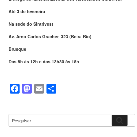
Até 3 de fevereiro
Na sede do Sintrivest
Av. Arno Carlos Gracher, 323 (Beira Rio)
Brusque
Das 8h às 12h e das 13h30 às 18h
F
M
E
S
a
a
m
h
c
st
ail
ar
e
o
e
Pesquisar
Pesqui
por:
b
d