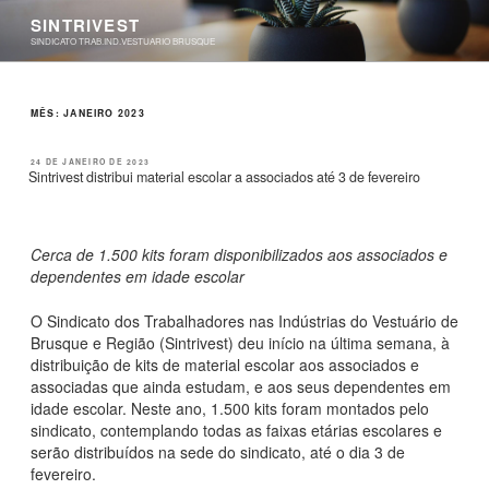
Pular
SINTRIVEST
para
SINDICATO TRAB.IND.VESTUARIO BRUSQUE
o
conteúdo
MÊS:
JANEIRO 2023
PUBLICADO
24 DE JANEIRO DE 2023
EM
Sintrivest distribui material escolar a associados até 3 de fevereiro
Cerca de 1.500 kits foram disponibilizados aos associados e
dependentes em idade escolar
O Sindicato dos Trabalhadores nas Indústrias do Vestuário de
Brusque e Região (Sintrivest) deu início na última semana, à
distribuição de kits de material escolar aos associados e
associadas que ainda estudam, e aos seus dependentes em
idade escolar. Neste ano, 1.500 kits foram montados pelo
sindicato, contemplando todas as faixas etárias escolares e
serão distribuídos na sede do sindicato, até o dia 3 de
fevereiro.