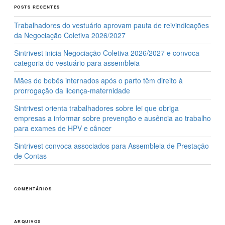
o
o
POSTS RECENTES
o
n
Trabalhadores do vestuário aprovam pauta de reivindicações
k
da Negociação Coletiva 2026/2027
Sintrivest inicia Negociação Coletiva 2026/2027 e convoca
categoria do vestuário para assembleia
Mães de bebês internados após o parto têm direito à
prorrogação da licença-maternidade
Sintrivest orienta trabalhadores sobre lei que obriga
empresas a informar sobre prevenção e ausência ao trabalho
para exames de HPV e câncer
Sintrivest convoca associados para Assembleia de Prestação
de Contas
COMENTÁRIOS
ARQUIVOS