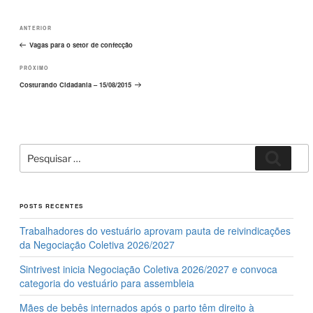
o
o
Navegação
o
n
Post
ANTERIOR
de
k
Post
anterior
Vagas para o setor de confecção
Próximo
PRÓXIMO
post
Costurando Cidadania – 15/08/2015
Pesquisar
Pesqui
por:
POSTS RECENTES
Trabalhadores do vestuário aprovam pauta de reivindicações
da Negociação Coletiva 2026/2027
Sintrivest inicia Negociação Coletiva 2026/2027 e convoca
categoria do vestuário para assembleia
Mães de bebês internados após o parto têm direito à