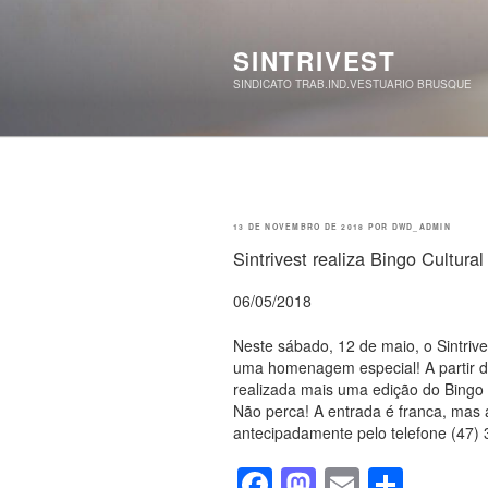
Pular
para
o
SINTRIVEST
conteúdo
SINDICATO TRAB.IND.VESTUARIO BRUSQUE
PUBLICADO
13 DE NOVEMBRO DE 2018
POR
DWD_ADMIN
EM
Sintrivest realiza Bingo Cultur
06/05/2018
Neste sábado, 12 de maio, o Sintri
uma homenagem especial! A partir da
realizada mais uma edição do Bingo 
Não perca! A entrada é franca, mas a
antecipadamente pelo telefone (47)
F
M
E
S