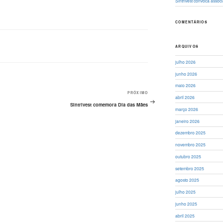
Sintrivest convoca asso
COMENTÁRIOS
ARQUIVOS
julho 2026
junho 2026
maio 2026
PRÓXIMO
Próximo
abril 2026
post
Sintrivest comemora Dia das Mães
março 2026
janeiro 2026
dezembro 2025
novembro 2025
outubro 2025
setembro 2025
agosto 2025
julho 2025
junho 2025
abril 2025