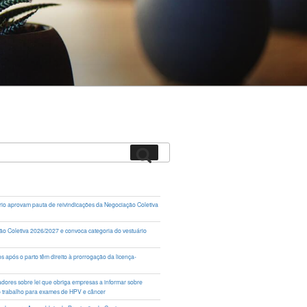
Pesquisar
rio aprovam pauta de reivindicações da Negociação Coletiva
ação Coletiva 2026/2027 e convoca categoria do vestuário
 após o parto têm direito à prorrogação da licença-
lhadores sobre lei que obriga empresas a informar sobre
o trabalho para exames de HPV e câncer