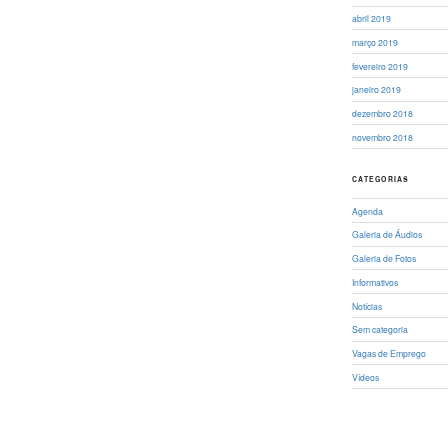
abril 2019
março 2019
fevereiro 2019
janeiro 2019
dezembro 2018
novembro 2018
CATEGORIAS
Agenda
Galeria de Áudios
Galeria de Fotos
Informativos
Notícias
Sem categoria
Vagas de Emprego
Vídeos