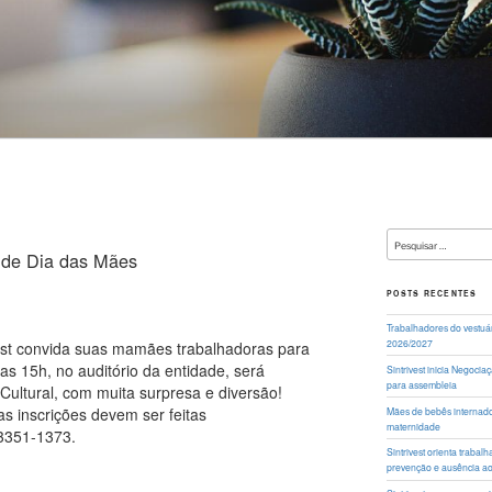
Pesquisar
por:
al de Dia das Mães
POSTS RECENTES
Trabalhadores do vestuá
2026/2027
vest convida suas mamães trabalhadoras para
s 15h, no auditório da entidade, será
Sintrivest inicia Negoci
para assembleia
Cultural, com muita surpresa e diversão!
s inscrições devem ser feitas
Mães de bebês internados
maternidade
 3351-1373.
Sintrivest orienta traba
prevenção e ausência a