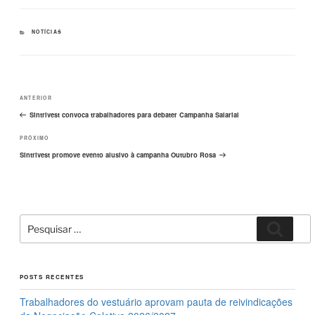
c
st
ail
ar
e
o
e
CATEGORIAS
NOTÍCIAS
b
d
o
o
Navegação
o
n
Post
ANTERIOR
de
k
Post
anterior
Sintrivest convoca trabalhadores para debater Campanha Salarial
Próximo
PRÓXIMO
post
Sintrivest promove evento alusivo à campanha Outubro Rosa
Pesquisar
Pesqui
por:
POSTS RECENTES
Trabalhadores do vestuário aprovam pauta de reivindicações