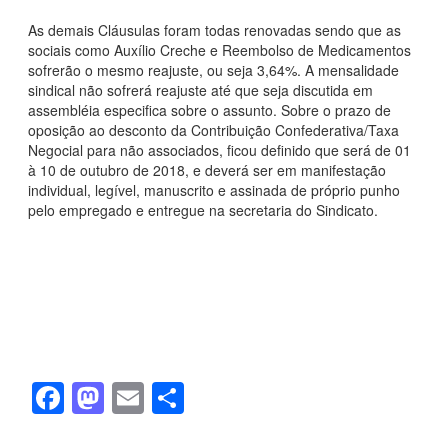
As demais Cláusulas foram todas renovadas sendo que as
sociais como Auxílio Creche e Reembolso de Medicamentos
sofrerão o mesmo reajuste, ou seja 3,64%. A mensalidade
sindical não sofrerá reajuste até que seja discutida em
assembléia especifica sobre o assunto. Sobre o prazo de
oposição ao desconto da Contribuição Confederativa/Taxa
Negocial para não associados, ficou definido que será de 01
à 10 de outubro de 2018, e deverá ser em manifestação
individual, legível, manuscrito e assinada de próprio punho
pelo empregado e entregue na secretaria do Sindicato.
F
M
E
S
a
a
m
h