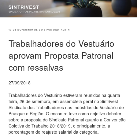
Pular
SINTRIVEST
para
SINDICATO TRAB.IND.VESTUARIO BRUSQUE
o
conteúdo
PUBLICADO
13 DE NOVEMBRO DE 2018
POR
DWD_ADMIN
EM
Trabalhadores do Vestuário
aprovam Proposta Patronal
com ressalvas
27/09/2018
Trabalhadores do Vestuário estiveram reunidos na quarta-
feira, 26 de setembro, em assembleia geral no Sintrivest –
Sindicato dos Trabalhadores nas Indústrias do Vestuário de
Brusque e Região. O encontro teve como objetivo debater
sobre a proposta do Sindicato Patronal quanto a Convenção
Coletiva de Trabalho 2018/2019, e principalmente, a
porcentagem de reajuste salarial da categoria.