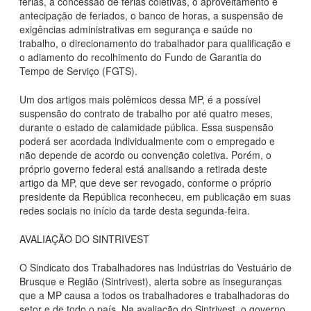
férias, a concessão de férias coletivas, o aproveitamento e
antecipação de feriados, o banco de horas, a suspensão de
exigências administrativas em segurança e saúde no
trabalho, o direcionamento do trabalhador para qualificação e
o adiamento do recolhimento do Fundo de Garantia do
Tempo de Serviço (FGTS).
Um dos artigos mais polêmicos dessa MP, é a possível
suspensão do contrato de trabalho por até quatro meses,
durante o estado de calamidade pública. Essa suspensão
poderá ser acordada individualmente com o empregado e
não depende de acordo ou convenção coletiva. Porém, o
próprio governo federal está analisando a retirada deste
artigo da MP, que deve ser revogado, conforme o próprio
presidente da República reconheceu, em publicação em suas
redes sociais no início da tarde desta segunda-feira.
AVALIAÇÃO DO SINTRIVEST
O Sindicato dos Trabalhadores nas Indústrias do Vestuário de
Brusque e Região (Sintrivest), alerta sobre as inseguranças
que a MP causa a todos os trabalhadores e trabalhadoras do
setor e de todo o país. Na avaliação do Sintrivest, o governo