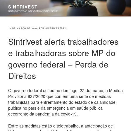
Pular
SINTRIVEST
para
SINDICATO TRAB.IND.VESTUARIO BRUSQUE
o
conteúdo
PUBLICADO
23 DE MARÇO DE 2020
POR
SINTRIVESTBRU
EM
Sintrivest alerta trabalhadores
e trabalhadoras sobre MP do
governo federal – Perda de
Direitos
O governo federal editou no domingo, 22 de março, a Medida
Provisória 927/2020 que contém uma série de medidas
trabalhistas para enfrentamento do estado de calamidade
pública no país e da emergência em saúde pública
decorrente da pandemia da covid-19.
Entre as medidas estão o teletrabalho, a antecipação de