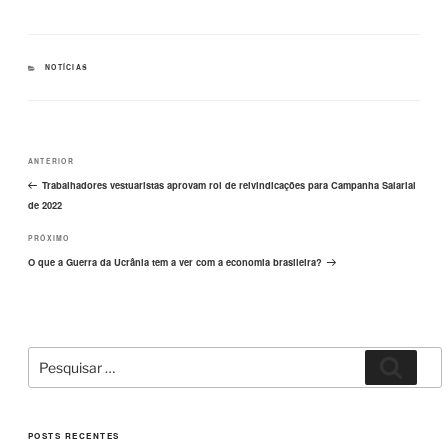
a
a
m
h
c
st
ail
ar
e
o
e
CATEGORIAS
NOTÍCIAS
b
d
o
o
Navegação
o
n
Post
ANTERIOR
de
k
Post
anterior
Trabalhadores vestuaristas aprovam rol de reivindicações para Campanha Salarial
de 2022
Próximo
PRÓXIMO
post
O que a Guerra da Ucrânia tem a ver com a economia brasileira?
Pesquisar
Pesqui
por:
POSTS RECENTES