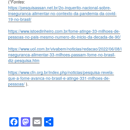
(*
Fontes
:
https://pesquisassan.net.br/2o-inquerito-nacional-sobre-
inseguranca-alimentar-no-contexto-da-pandemia-da-covid-
19-no-brasil/
https://www.istoedinheiro.com.br/fome-atinge-33-milhoes-de-
pessoas-no-pais-mesmo-numero-do-inicio-da-decada-de-90/
https://www.uol.com.br/vivabem/noticias/redacao/2022/06/08/i
nseguranca-alimentar-33-milhoes-passam-fome-no-brasil-
diz-pesquisa.htm
https://www.cfn.org.br/index.php/noticias/pesquisa-revela-
que-a-fome-avanca-no-brasil-e-atinge-331-milhoes-de-
pessoas/
).
F
M
E
S