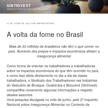
Pular
SINTRIVEST
para
SINDICATO TRAB.IND.VESTUARIO BRUSQUE
o
conteúdo
PUBLICADO
22 DE JULHO DE 2022
POR
SINTRIVESTBRU
EM
A volta da fome no Brasil
Mais de 33 milhões de brasileiros não têm o que comer no
país. Aumento dos preços e impactos econômicos afetam a
insegurança alimentar
Como forma de orientar os trabalhadores e trabalhadoras
sobre os impactos econômicos do que têm ocorrido no país,
e como isso afeta diretamente no dia a dia da classe
trabalhadora, o Sindicato dos Trabalhadores nas Indústrias
do Vestuário de Brusque, Guabiruba e Botuverá (Sintrivest)
compartilha novamente algumas informações a respeito
desses assuntos.
Uma pesquisa divulgada no mês de junho, pelo 2º Inquérito
Nacional sobre Insegurança Alimentar no Contexto da