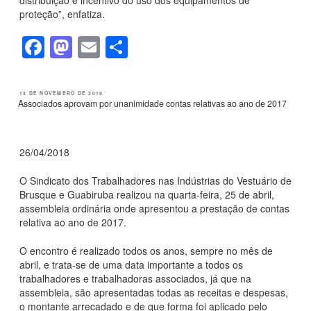
proteção”, enfatiza.
F
M
E
S
a
a
m
h
c
st
ail
ar
PUBLICADO
13 DE NOVEMBRO DE 2018
EM
Associados aprovam por unanimidade contas relativas ao ano de 2017
e
o
e
b
d
o
o
26/04/2018
o
n
O Sindicato dos Trabalhadores nas Indústrias do Vestuário de
k
Brusque e Guabiruba realizou na quarta-feira, 25 de abril,
assembleia ordinária onde apresentou a prestação de contas
relativa ao ano de 2017.
O encontro é realizado todos os anos, sempre no mês de
abril, e trata-se de uma data importante a todos os
trabalhadores e trabalhadoras associados, já que na
assembleia, são apresentadas todas as receitas e despesas,
o montante arrecadado e de que forma foi aplicado pelo