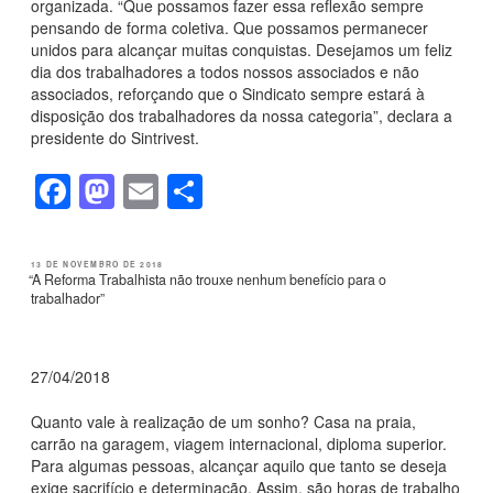
organizada. “Que possamos fazer essa reflexão sempre
pensando de forma coletiva. Que possamos permanecer
unidos para alcançar muitas conquistas. Desejamos um feliz
dia dos trabalhadores a todos nossos associados e não
associados, reforçando que o Sindicato sempre estará à
disposição dos trabalhadores da nossa categoria”, declara a
presidente do Sintrivest.
F
M
E
S
a
a
m
h
c
st
ail
ar
PUBLICADO
13 DE NOVEMBRO DE 2018
EM
“A Reforma Trabalhista não trouxe nenhum benefício para o
e
o
e
trabalhador”
b
d
o
o
27/04/2018
o
n
Quanto vale à realização de um sonho? Casa na praia,
k
carrão na garagem, viagem internacional, diploma superior.
Para algumas pessoas, alcançar aquilo que tanto se deseja
exige sacrifício e determinação. Assim, são horas de trabalho