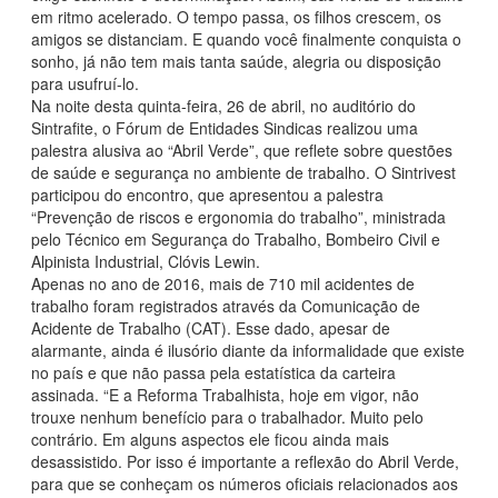
em ritmo acelerado. O tempo passa, os filhos crescem, os
amigos se distanciam. E quando você finalmente conquista o
sonho, já não tem mais tanta saúde, alegria ou disposição
para usufruí-lo.
Na noite desta quinta-feira, 26 de abril, no auditório do
Sintrafite, o Fórum de Entidades Sindicas realizou uma
palestra alusiva ao “Abril Verde”, que reflete sobre questões
de saúde e segurança no ambiente de trabalho. O Sintrivest
participou do encontro, que apresentou a palestra
“Prevenção de riscos e ergonomia do trabalho”, ministrada
pelo Técnico em Segurança do Trabalho, Bombeiro Civil e
Alpinista Industrial, Clóvis Lewin.
Apenas no ano de 2016, mais de 710 mil acidentes de
trabalho foram registrados através da Comunicação de
Acidente de Trabalho (CAT). Esse dado, apesar de
alarmante, ainda é ilusório diante da informalidade que existe
no país e que não passa pela estatística da carteira
assinada. “E a Reforma Trabalhista, hoje em vigor, não
trouxe nenhum benefício para o trabalhador. Muito pelo
contrário. Em alguns aspectos ele ficou ainda mais
desassistido. Por isso é importante a reflexão do Abril Verde,
para que se conheçam os números oficiais relacionados aos