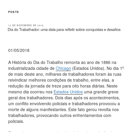
POSTS
PUBLICADO
13 DE NOVEMBRO DE 2018
EM
Dia do Trabalhador: uma data para refletir sobre conquistas e desafios
01/05/2018
A História do Dia do Trabalho remonta ao ano de 1886 na
industrializada cidade de
Chicago
(Estados Unidos). No dia 1º
de maio deste ano, milhares de trabalhadores foram às ruas
reivindicar melhores condições de trabalho, entre elas, a
redução da jornada de treze para oito horas diárias. Neste
mesmo dia ocorreu nos
Estados Unidos
uma grande greve
geral dos trabalhadores. Dois dias após os acontecimentos,
um conflito envolvendo policiais e trabalhadores provocou a
morte de alguns manifestantes. Este fato gerou revolta nos
trabalhadores, provocando outros enfrentamentos com
policiais.