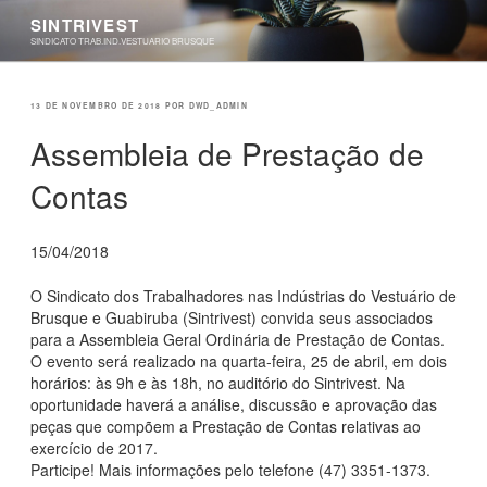
Pular
SINTRIVEST
para
SINDICATO TRAB.IND.VESTUARIO BRUSQUE
o
conteúdo
PUBLICADO
13 DE NOVEMBRO DE 2018
POR
DWD_ADMIN
EM
Assembleia de Prestação de
Contas
15/04/2018
O Sindicato dos Trabalhadores nas Indústrias do Vestuário de
Brusque e Guabiruba (Sintrivest) convida seus associados
para a Assembleia Geral Ordinária de Prestação de Contas.
O evento será realizado na quarta-feira, 25 de abril, em dois
horários: às 9h e às 18h, no auditório do Sintrivest. Na
oportunidade haverá a análise, discussão e aprovação das
peças que compõem a Prestação de Contas relativas ao
exercício de 2017.
Participe! Mais informações pelo telefone (47) 3351-1373.