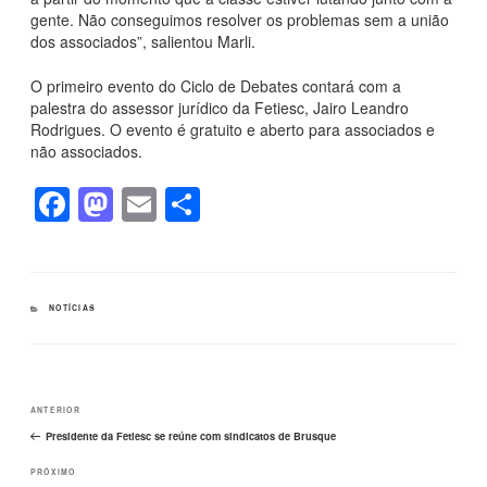
gente. Não conseguimos resolver os problemas sem a união
dos associados”, salientou Marli.
O primeiro evento do Ciclo de Debates contará com a
palestra do assessor jurídico da Fetiesc, Jairo Leandro
Rodrigues. O evento é gratuito e aberto para associados e
não associados.
F
M
E
S
a
a
m
h
c
st
ail
ar
e
o
e
CATEGORIAS
NOTÍCIAS
b
d
o
o
Navegação
o
n
Post
ANTERIOR
de
k
Post
anterior
Presidente da Fetiesc se reúne com sindicatos de Brusque
Próximo
PRÓXIMO