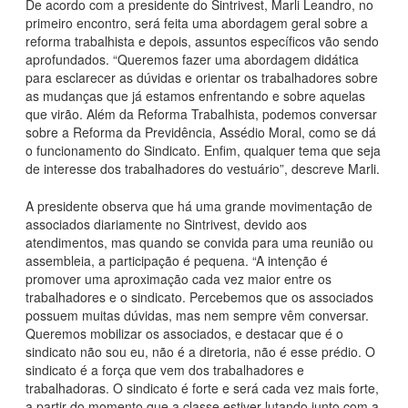
De acordo com a presidente do Sintrivest, Marli Leandro, no
primeiro encontro, será feita uma abordagem geral sobre a
reforma trabalhista e depois, assuntos específicos vão sendo
aprofundados. “Queremos fazer uma abordagem didática
para esclarecer as dúvidas e orientar os trabalhadores sobre
as mudanças que já estamos enfrentando e sobre aquelas
que virão. Além da Reforma Trabalhista, podemos conversar
sobre a Reforma da Previdência, Assédio Moral, como se dá
o funcionamento do Sindicato. Enfim, qualquer tema que seja
de interesse dos trabalhadores do vestuário”, descreve Marli.
A presidente observa que há uma grande movimentação de
associados diariamente no Sintrivest, devido aos
atendimentos, mas quando se convida para uma reunião ou
assembleia, a participação é pequena. “A intenção é
promover uma aproximação cada vez maior entre os
trabalhadores e o sindicato. Percebemos que os associados
possuem muitas dúvidas, mas nem sempre vêm conversar.
Queremos mobilizar os associados, e destacar que é o
sindicato não sou eu, não é a diretoria, não é esse prédio. O
sindicato é a força que vem dos trabalhadores e
trabalhadoras. O sindicato é forte e será cada vez mais forte,
a partir do momento que a classe estiver lutando junto com a