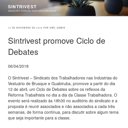
Pular
SINTRIVEST
para
SINDICATO TRAB.IND.VESTUARIO BRUSQUE
o
conteúdo
PUBLICADO
13 DE NOVEMBRO DE 2018
POR
DWD_ADMIN
EM
Sintrivest promove Ciclo de
Debates
06/04/2018
O Sintrivest – Sindicato dos Trabalhadores nas Indústrias do
Vestuário de Brusque e Guabiruba, promove a partir do dia
12 de abril, um Ciclo de Debates sobre os reflexos da
Reforma Trabalhista no dia a dia da Classe Trabalhadora. O
evento será realizado às 18h30 no auditório do sindicato e a
proposta é reunir associados e não associados a cada três
semanas, de forma contínua, para discutir sobre algum tema
que seja importante para a classe.