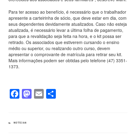
Para ter acesso ao benefício, é necessário que o trabalhador
apresente a carteirinha de sócio, que deve estar em dia, com
seus dependentes devidamente atualizados. Caso não esteja
atualizada, é necessário levar a última folha de pagamento,
para que a revalidação seja feita na hora, e o kit possa ser
retirado. Os associados que estiverem cursando o ensino
médio ou superior, ou realizando outro curso, devem
apresentar o comprovante de matrícula para retirar seu kit.
Mais informações podem ser obtidas pelo telefone (47) 3351-
1373.
F
M
E
S
a
a
m
h
c
st
ail
ar
e
o
e
CATEGORIAS
NOTÍCIAS
b
d