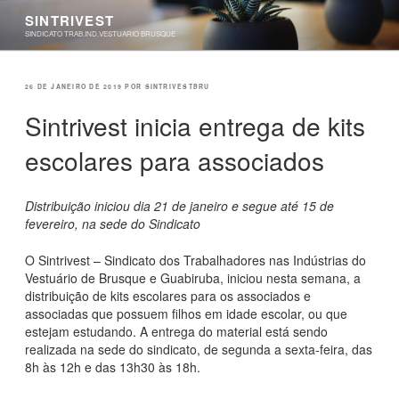
Pular
SINTRIVEST
para
SINDICATO TRAB.IND.VESTUARIO BRUSQUE
o
conteúdo
PUBLICADO
26 DE JANEIRO DE 2019
POR
SINTRIVESTBRU
EM
Sintrivest inicia entrega de kits
escolares para associados
Distribuição iniciou dia 21 de janeiro e segue até 15 de
fevereiro, na sede do Sindicato
O Sintrivest – Sindicato dos Trabalhadores nas Indústrias do
Vestuário de Brusque e Guabiruba, iniciou nesta semana, a
distribuição de kits escolares para os associados e
associadas que possuem filhos em idade escolar, ou que
estejam estudando. A entrega do material está sendo
realizada na sede do sindicato, de segunda a sexta-feira, das
8h às 12h e das 13h30 às 18h.