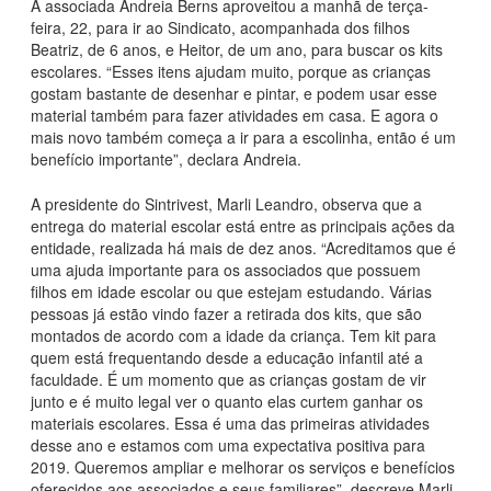
A associada Andreia Berns aproveitou a manhã de terça-
feira, 22, para ir ao Sindicato, acompanhada dos filhos
Beatriz, de 6 anos, e Heitor, de um ano, para buscar os kits
escolares. “Esses itens ajudam muito, porque as crianças
gostam bastante de desenhar e pintar, e podem usar esse
material também para fazer atividades em casa. E agora o
mais novo também começa a ir para a escolinha, então é um
benefício importante”, declara Andreia.
A presidente do Sintrivest, Marli Leandro, observa que a
entrega do material escolar está entre as principais ações da
entidade, realizada há mais de dez anos. “Acreditamos que é
uma ajuda importante para os associados que possuem
filhos em idade escolar ou que estejam estudando. Várias
pessoas já estão vindo fazer a retirada dos kits, que são
montados de acordo com a idade da criança. Tem kit para
quem está frequentando desde a educação infantil até a
faculdade. É um momento que as crianças gostam de vir
junto e é muito legal ver o quanto elas curtem ganhar os
materiais escolares. Essa é uma das primeiras atividades
desse ano e estamos com uma expectativa positiva para
2019. Queremos ampliar e melhorar os serviços e benefícios
oferecidos aos associados e seus familiares”, descreve Marli.