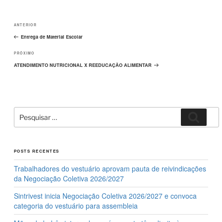
o
o
Navegação
o
n
Post
ANTERIOR
de
k
Post
anterior
Entrega de Material Escolar
Próximo
PRÓXIMO
post
ATENDIMENTO NUTRICIONAL X REEDUCAÇÃO ALIMENTAR
Pesquisar
Pesqui
por:
POSTS RECENTES
Trabalhadores do vestuário aprovam pauta de reivindicações
da Negociação Coletiva 2026/2027
Sintrivest inicia Negociação Coletiva 2026/2027 e convoca
categoria do vestuário para assembleia