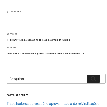
c
st
ail
ar
e
o
e
CATEGORIAS
NOTÍCIAS
b
d
o
o
Navegação
o
n
Post
ANTERIOR
de
k
Post
anterior
CONVITE: Inauguração da Clínica Integrada da Família
Próximo
PRÓXIMO
post
Sintrivest e Sindmestre inauguram Clínica da Família em Guabiruba
Pesquisar
Pesqui
por:
POSTS RECENTES
Trabalhadores do vestuário aprovam pauta de reivindicações