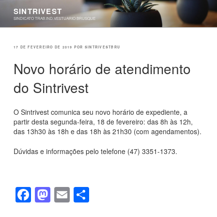
Pular
SINTRIVEST
para
SINDICATO TRAB.IND.VESTUARIO BRUSQUE
o
conteúdo
PUBLICADO
17 DE FEVEREIRO DE 2019
POR
SINTRIVESTBRU
EM
Novo horário de atendimento
do Sintrivest
O Sintrivest comunica seu novo horário de expediente, a
partir desta segunda-feira, 18 de fevereiro: das 8h às 12h,
das 13h30 às 18h e das 18h às 21h30 (com agendamentos).
Dúvidas e informações pelo telefone (47) 3351-1373.
F
M
E
S
a
a
m
h