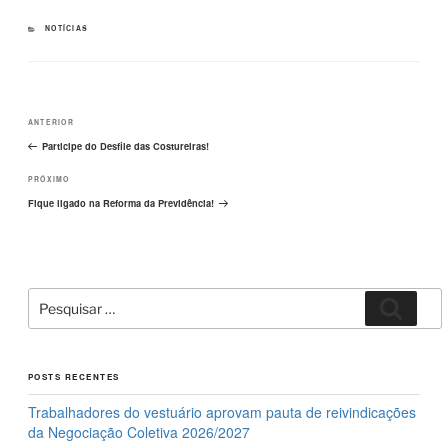
e
o
e
CATEGORIAS
NOTÍCIAS
b
d
o
o
Navegação
o
n
Post
ANTERIOR
de
k
Post
anterior
Participe do Desfile das Costureiras!
Próximo
PRÓXIMO
post
Fique ligado na Reforma da Previdência!
Pesquisar
Pesqui
por:
POSTS RECENTES
Trabalhadores do vestuário aprovam pauta de reivindicações
da Negociação Coletiva 2026/2027