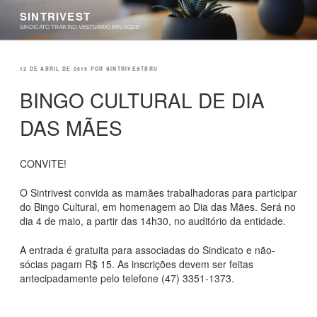
Pular
SINTRIVEST
para
SINDICATO TRAB.IND.VESTUARIO BRUSQUE
o
conteúdo
PUBLICADO
12 DE ABRIL DE 2019
POR
SINTRIVESTBRU
EM
BINGO CULTURAL DE DIA
DAS MÃES
CONVITE!
O Sintrivest convida as mamães trabalhadoras para participar
do Bingo Cultural, em homenagem ao Dia das Mães. Será no
dia 4 de maio, a partir das 14h30, no auditório da entidade.
A entrada é gratuita para associadas do Sindicato e não-
sócias pagam R$ 15. As inscrições devem ser feitas
antecipadamente pelo telefone (47) 3351-1373.