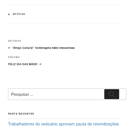
c
st
ail
ar
e
o
e
CATEGORIAS
NOTÍCIAS
b
d
o
o
Navegação
o
n
Post
ANTERIOR
de
k
Post
anterior
“Bingo Cultural” homenageia mães vestuaristas
Próximo
PRÓXIMO
post
FELIZ DIA DAS MÃES!
Pesquisar
Pesqui
por:
POSTS RECENTES
Trabalhadores do vestuário aprovam pauta de reivindicações