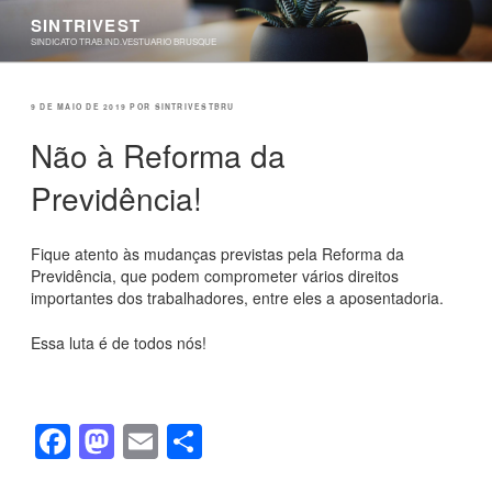
Pular
SINTRIVEST
para
SINDICATO TRAB.IND.VESTUARIO BRUSQUE
o
conteúdo
PUBLICADO
9 DE MAIO DE 2019
POR
SINTRIVESTBRU
EM
Não à Reforma da
Previdência!
Fique atento às mudanças previstas pela Reforma da
Previdência, que podem comprometer vários direitos
importantes dos trabalhadores, entre eles a aposentadoria.
Essa luta é de todos nós!
F
M
E
S
a
a
m
h