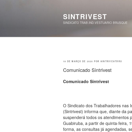
Pular
para
o
SINTRIVEST
conteúdo
SINDICATO TRAB.IND.VESTUARIO BRUSQUE
PUBLICADO
18 DE MARÇO DE 2020
POR
SINTRIVESTBRU
EM
Comunicado Sintrivest
Comunicado Sintrivest
O Sindicato dos Trabalhadores nas I
(Sintrivest) informa que, diante da 
suspenderá todos os atendimentos 
Guabiruba, a partir de quinta-feira,
forma, as consultas já agendadas, s