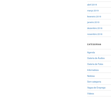
abril 2019
março 2019
fevereiro 2019
janeiro 2019
dezembro 2018
novembro 2018
CATEGORIAS
Agenda
Galeria de Áudios
Galeria de Fotos
Informativos
Notícias
Sem categoria
Vagas de Emprego
Vídeos