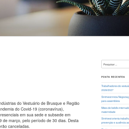
Pesquisar
por:
POSTS RECENTES
Trabalhadores do vestuá
2026/2027
Sintrivest inicia Negoci
para assembleia
ndústrias do Vestuário de Brusque e Região
Mães de bebês internados
pandemia do Covid-19 (coronavírus),
maternidade
presenciais em sua sede e subsede em
Sintrivest orienta traba
 19 de março, pelo período de 30 dias. Desta
prevenção e ausência a
erão canceladas.