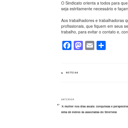
O Sindicato orienta a todos para q
seja estritamente necessário e façam
Aos trabalhadores e trabalhadoras 
profissionais, que fiquem em seus set
trabalho, para evitar o contato e, c
F
M
E
S
a
a
m
h
c
st
ail
ar
e
o
e
CATEGORIAS
NOTÍCIAS
b
d
o
o
Navegação
o
n
Post
ANTERIOR
de
k
anterior
‘A mulher nos dias atuais: conquistas e perspectiva
Post
tema de evento às associadas do Sintrivest