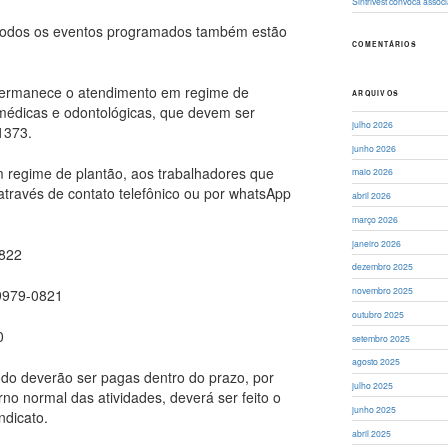
Sintrivest convoca asso
e todos os eventos programados também estão
COMENTÁRIOS
 permanece o atendimento em regime de
ARQUIVOS
médicas e odontológicas, que devem ser
julho 2026
1373.
junho 2026
 regime de plantão, aos trabalhadores que
maio 2026
através de contato telefônico ou por whatsApp
abril 2026
março 2026
janeiro 2026
0822
dezembro 2025
novembro 2025
99979-0821
outubro 2025
0
setembro 2025
agosto 2025
odo deverão ser pagas dentro do prazo, por
julho 2025
rno normal das atividades, deverá ser feito o
junho 2025
dicato.
abril 2025