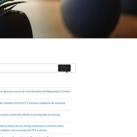
Pesquisar
rio aprovam pauta de reivindicações da Negociação Coletiva
ação Coletiva 2026/2027 e convoca categoria do vestuário
 após o parto têm direito à prorrogação da licença-
lhadores sobre lei que obriga empresas a informar sobre
o trabalho para exames de HPV e câncer