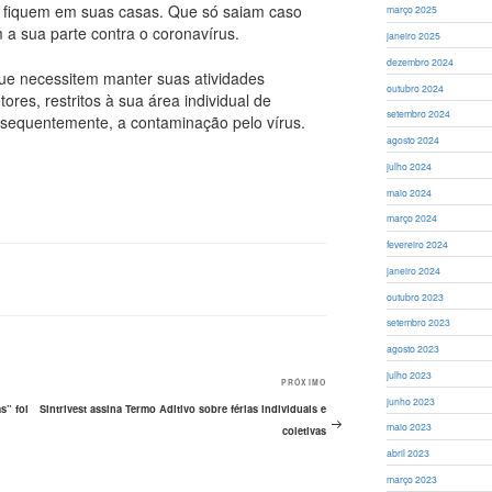
ue fiquem em suas casas. Que só saiam caso
março 2025
 a sua parte contra o coronavírus.
janeiro 2025
dezembro 2024
que necessitem manter suas atividades
outubro 2024
ores, restritos à sua área individual de
setembro 2024
onsequentemente, a contaminação pelo vírus.
agosto 2024
julho 2024
maio 2024
março 2024
fevereiro 2024
janeiro 2024
outubro 2023
setembro 2023
agosto 2023
julho 2023
PRÓXIMO
Próximo
junho 2023
post
s” foi
Sintrivest assina Termo Aditivo sobre férias individuais e
maio 2023
coletivas
abril 2023
março 2023