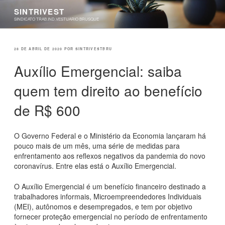
Pular
SINTRIVEST
para
SINDICATO TRAB.IND.VESTUARIO BRUSQUE
o
conteúdo
PUBLICADO
28 DE ABRIL DE 2020
POR
SINTRIVESTBRU
EM
Auxílio Emergencial: saiba
quem tem direito ao benefício
de R$ 600
O Governo Federal e o Ministério da Economia lançaram há
pouco mais de um mês, uma série de medidas para
enfrentamento aos reflexos negativos da pandemia do novo
coronavírus. Entre elas está o Auxílio Emergencial.
O Auxílio Emergencial é um benefício financeiro destinado a
trabalhadores informais, Microempreendedores Individuais
(MEI), autônomos e desempregados, e tem por objetivo
fornecer proteção emergencial no período de enfrentamento