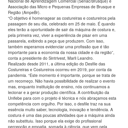
Nacional de Aprendizagem Comercial (Senac/Brusque) e
Associação das Micro e Pequenas Empresas de Brusque e
Região (AmpeBr).
“O objetivo é homenagear as costureiras e costureiros pela
passagem de seu dia, celebrado em 25 de maio. É quando
eles terão a oportunidade de sair da máquina de costura e,
pela primeira vez, viver a experiência de pisar em uma
passarela, exibindo a peça que produzem. Com isso,
também esperamos evidenciar uma profissão que é tão
importante para a economia da nossa cidade e da região”,
conta a presidente do Sintrivest, Marli Leandro.
Realizado desde 2011, a última edição do Desfile das
Costureiras e Costureiros ocorreu em 2019, por conta da
pandemia. “Este momento é importante, porque se trata de
um recomeço. Não havia possibilidade de realizar o evento
mas, enquanto instituição de ensino, nós continuamos a
lecionar e a gerar produção científica. A contribuição da
Unifebe para com o projeto é técnica e nós abraçamos esta
competência com orgulho. Por isso, o desfile traz na sua
essência muito saber, tecnologia, inovação e tendência. A
costura é uma das poucas atividades que a máquina ainda
não substituiu. Isso porque ela exige do profissional
percepção e empatia, somada à ciência, que vem pela