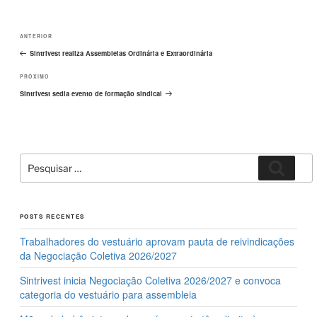
o
o
Navegação
o
n
Post
ANTERIOR
de
k
Post
anterior
Sintrivest realiza Assembleias Ordinária e Extraordinária
Próximo
PRÓXIMO
post
Sintrivest sedia evento de formação sindical
Pesquisar
Pesqui
por:
POSTS RECENTES
Trabalhadores do vestuário aprovam pauta de reivindicações
da Negociação Coletiva 2026/2027
Sintrivest inicia Negociação Coletiva 2026/2027 e convoca
categoria do vestuário para assembleia