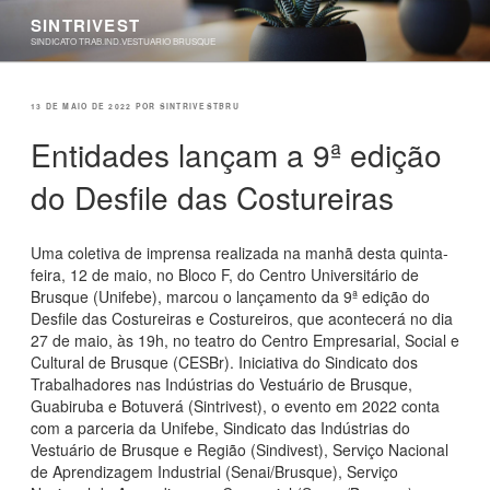
Pular
SINTRIVEST
para
SINDICATO TRAB.IND.VESTUARIO BRUSQUE
o
conteúdo
PUBLICADO
13 DE MAIO DE 2022
POR
SINTRIVESTBRU
EM
Entidades lançam a 9ª edição
do Desfile das Costureiras
Uma coletiva de imprensa realizada na manhã desta quinta-
feira, 12 de maio, no Bloco F, do Centro Universitário de
Brusque (Unifebe), marcou o lançamento da 9ª edição do
Desfile das Costureiras e Costureiros, que acontecerá no dia
27 de maio, às 19h, no teatro do Centro Empresarial, Social e
Cultural de Brusque (CESBr). Iniciativa do Sindicato dos
Trabalhadores nas Indústrias do Vestuário de Brusque,
Guabiruba e Botuverá (Sintrivest), o evento em 2022 conta
com a parceria da Unifebe, Sindicato das Indústrias do
Vestuário de Brusque e Região (Sindivest), Serviço Nacional
de Aprendizagem Industrial (Senai/Brusque), Serviço