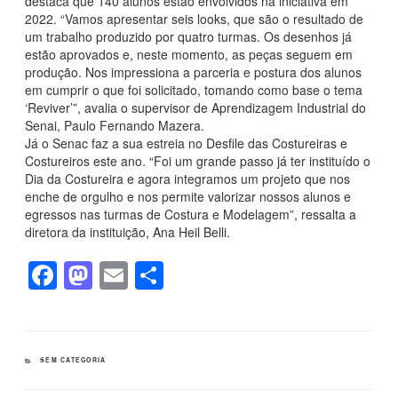
destaca que 140 alunos estão envolvidos na iniciativa em
2022. “Vamos apresentar seis looks, que são o resultado de
um trabalho produzido por quatro turmas. Os desenhos já
estão aprovados e, neste momento, as peças seguem em
produção. Nos impressiona a parceria e postura dos alunos
em cumprir o que foi solicitado, tomando como base o tema
‘Reviver’”, avalia o supervisor de Aprendizagem Industrial do
Senai, Paulo Fernando Mazera.
Já o Senac faz a sua estreia no Desfile das Costureiras e
Costureiros este ano. “Foi um grande passo já ter instituído o
Dia da Costureira e agora integramos um projeto que nos
enche de orgulho e nos permite valorizar nossos alunos e
egressos nas turmas de Costura e Modelagem”, ressalta a
diretora da instituição, Ana Heil Belli.
F
M
E
S
a
a
m
h
c
st
ail
ar
e
o
e
CATEGORIAS
SEM CATEGORIA
b
d