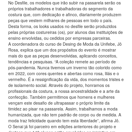
No Desfile, os modelos que irão subir na passarela serão os
próprios trabalhadores e trabalhadoras do segmento da
costura que, com dedicação e afinco, diariamente produzem
peças que vestem milhares de pessoas em todo o país.
Desta forma, os looks usados no desfile serão produzidos
pelas próprias costureiras (os), por alunos das instituições de
ensino envolvidas, ou cedidos por empresas parceiras.
A coordenadora do curso de Desing de Moda da Unifebe, Jô
Rosa, explica que um dos propósitos do evento é mostrar
mais do que as peças desenvolvidas, aplicando conceitos,
tendências e pesquisas. “A coleção remete ao período de
pós-pandemia. Nunca tivemos um inverno tão colorido como
em 2022, com cores quentes e abertas como rosa, lilás e o
vermelho. É a ressignificação da vida, dos momentos tristes e
de isolamento social. Através do projeto, honramos os
profissionais da costura, a nossa ancestralidade e a arte da
confecção. Também permitimos que homens e mulheres
vençam este desafio de ultrapassar o próprio limite da
timidez ao pisar na passarela. Assim, trabalhamos a moda
humanizada, que não tem padrão de corpo ou de medida. A
moda traz felicidade quando tem esta liberdade”, afirma Jô.
O Senai já foi parceiro em edições anteriores do projeto e