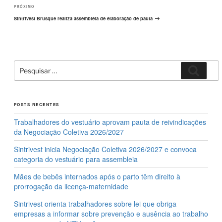
Próximo
PRÓXIMO
post
Sintrivest Brusque realiza assembleia de elaboração de pauta
Pesquisar
Pesqui
por:
POSTS RECENTES
Trabalhadores do vestuário aprovam pauta de reivindicações
da Negociação Coletiva 2026/2027
Sintrivest inicia Negociação Coletiva 2026/2027 e convoca
categoria do vestuário para assembleia
Mães de bebês internados após o parto têm direito à
prorrogação da licença-maternidade
Sintrivest orienta trabalhadores sobre lei que obriga
empresas a informar sobre prevenção e ausência ao trabalho