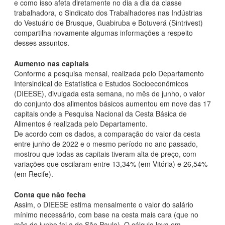
e como isso afeta diretamente no dia a dia da classe
trabalhadora, o Sindicato dos Trabalhadores nas Indústrias
do Vestuário de Brusque, Guabiruba e Botuverá (Sintrivest)
compartilha novamente algumas informações a respeito
desses assuntos.
Aumento nas capitais
Conforme a pesquisa mensal, realizada pelo Departamento
Intersindical de Estatística e Estudos Socioeconômicos
(DIEESE), divulgada esta semana, no mês de junho, o valor
do conjunto dos alimentos básicos aumentou em nove das 17
capitais onde a Pesquisa Nacional da Cesta Básica de
Alimentos é realizada pelo Departamento.
De acordo com os dados, a comparação do valor da cesta
entre junho de 2022 e o mesmo período no ano passado,
mostrou que todas as capitais tiveram alta de preço, com
variações que oscilaram entre 13,34% (em Vitória) e 26,54%
(em Recife).
Conta que não fecha
Assim, o DIEESE estima mensalmente o valor do salário
mínimo necessário, com base na cesta mais cara (que no
mês de junho foi a de São Paulo). O cálculo leva em