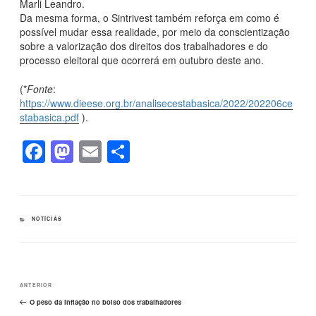
Marli Leandro.
Da mesma forma, o Sintrivest também reforça em como é
possível mudar essa realidade, por meio da conscientização
sobre a valorização dos direitos dos trabalhadores e do
processo eleitoral que ocorrerá em outubro deste ano.
(*
Fonte
:
https://www.dieese.org.br/analisecestabasica/2022/202206ce
stabasica.pdf
).
F
M
E
S
a
a
m
h
c
st
ail
ar
e
o
e
CATEGORIAS
NOTÍCIAS
b
d
o
o
Navegação
o
n
Post
ANTERIOR
de
k
Post
anterior
O peso da inflação no bolso dos trabalhadores