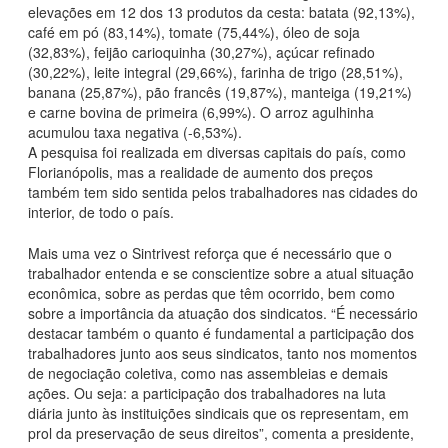
elevações em 12 dos 13 produtos da cesta: batata (92,13%),
café em pó (83,14%), tomate (75,44%), óleo de soja
(32,83%), feijão carioquinha (30,27%), açúcar refinado
(30,22%), leite integral (29,66%), farinha de trigo (28,51%),
banana (25,87%), pão francês (19,87%), manteiga (19,21%)
e carne bovina de primeira (6,99%). O arroz agulhinha
acumulou taxa negativa (-6,53%).
A pesquisa foi realizada em diversas capitais do país, como
Florianópolis, mas a realidade de aumento dos preços
também tem sido sentida pelos trabalhadores nas cidades do
interior, de todo o país.
Mais uma vez o Sintrivest reforça que é necessário que o
trabalhador entenda e se conscientize sobre a atual situação
econômica, sobre as perdas que têm ocorrido, bem como
sobre a importância da atuação dos sindicatos. “É necessário
destacar também o quanto é fundamental a participação dos
trabalhadores junto aos seus sindicatos, tanto nos momentos
de negociação coletiva, como nas assembleias e demais
ações. Ou seja: a participação dos trabalhadores na luta
diária junto às instituições sindicais que os representam, em
prol da preservação de seus direitos”, comenta a presidente,