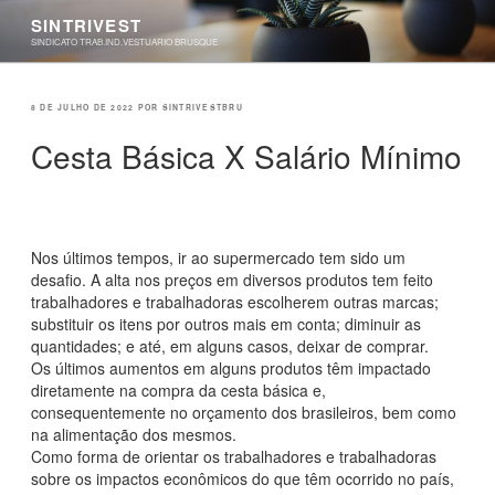
Pular
SINTRIVEST
para
SINDICATO TRAB.IND.VESTUARIO BRUSQUE
o
conteúdo
PUBLICADO
8 DE JULHO DE 2022
POR
SINTRIVESTBRU
EM
Cesta Básica X Salário Mínimo
Nos últimos tempos, ir ao supermercado tem sido um
desafio. A alta nos preços em diversos produtos tem feito
trabalhadores e trabalhadoras escolherem outras marcas;
substituir os itens por outros mais em conta; diminuir as
quantidades; e até, em alguns casos, deixar de comprar.
Os últimos aumentos em alguns produtos têm impactado
diretamente na compra da cesta básica e,
consequentemente no orçamento dos brasileiros, bem como
na alimentação dos mesmos.
Como forma de orientar os trabalhadores e trabalhadoras
sobre os impactos econômicos do que têm ocorrido no país,