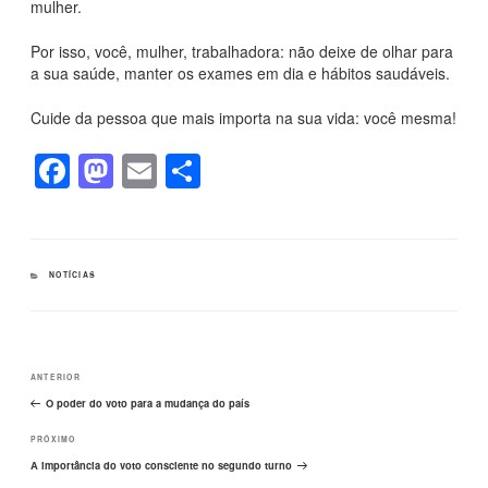
mulher.
Por isso, você, mulher, trabalhadora: não deixe de olhar para
a sua saúde, manter os exames em dia e hábitos saudáveis.
Cuide da pessoa que mais importa na sua vida: você mesma!
F
M
E
S
a
a
m
h
c
st
ail
ar
e
o
e
CATEGORIAS
NOTÍCIAS
b
d
o
o
Navegação
o
n
Post
ANTERIOR
de
k
Post
anterior
O poder do voto para a mudança do país
Próximo
PRÓXIMO
post
A importância do voto consciente no segundo turno