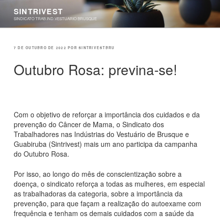
Pular
SINTRIVEST
para
SINDICATO TRAB.IND.VESTUARIO BRUSQUE
o
conteúdo
PUBLICADO
7 DE OUTUBRO DE 2022
POR
SINTRIVESTBRU
EM
Outubro Rosa: previna-se!
Com o objetivo de reforçar a importância dos cuidados e da
prevenção do Câncer de Mama, o Sindicato dos
Trabalhadores nas Indústrias do Vestuário de Brusque e
Guabiruba (Sintrivest) mais um ano participa da campanha
do Outubro Rosa.
Por isso, ao longo do mês de conscientização sobre a
doença, o sindicato reforça a todas as mulheres, em especial
as trabalhadoras da categoria, sobre a importância da
prevenção, para que façam a realização do autoexame com
frequência e tenham os demais cuidados com a saúde da