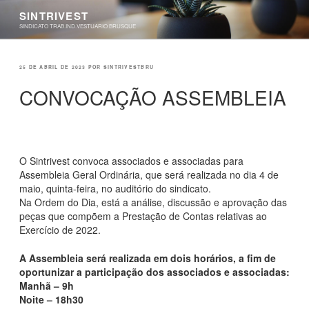
Pular
SINTRIVEST
para
SINDICATO TRAB.IND.VESTUARIO BRUSQUE
o
conteúdo
PUBLICADO
25 DE ABRIL DE 2023
POR
SINTRIVESTBRU
EM
CONVOCAÇÃO ASSEMBLEIA
O Sintrivest convoca associados e associadas para
Assembleia Geral Ordinária, que será realizada no dia 4 de
maio, quinta-feira, no auditório do sindicato.
Na Ordem do Dia, está a análise, discussão e aprovação das
peças que compõem a Prestação de Contas relativas ao
Exercício de 2022.
A Assembleia será realizada em dois horários, a fim de
oportunizar a participação dos associados e associadas:
Manhã – 9h
Noite – 18h30