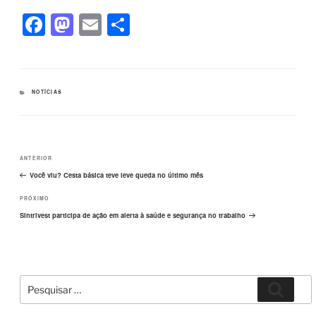
F
M
E
S
a
a
m
h
c
st
ail
ar
e
o
e
CATEGORIAS
NOTÍCIAS
b
d
o
o
Navegação
o
n
Post
ANTERIOR
de
k
Post
anterior
Você viu? Cesta básica teve leve queda no último mês
Próximo
PRÓXIMO
post
Sintrivest participa de ação em alerta à saúde e segurança no trabalho
Pesquisar
Pesqui
por: