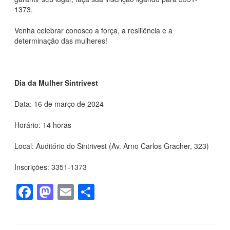
1373.
Venha celebrar conosco a força, a resiliência e a
determinação das mulheres!
Dia da Mulher Sintrivest
Data: 16 de março de 2024
Horário: 14 horas
Local: Auditório do Sintrivest (Av. Arno Carlos Gracher, 323)
Inscrições: 3351-1373
F
M
E
S
a
a
m
h
c
st
ail
ar