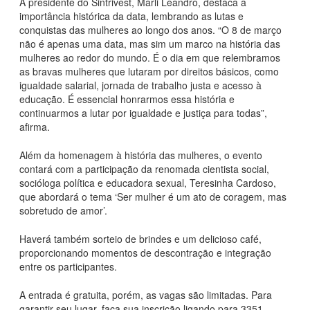
A presidente do Sintrivest, Marli Leandro, destaca a
importância histórica da data, lembrando as lutas e
conquistas das mulheres ao longo dos anos. “O 8 de março
não é apenas uma data, mas sim um marco na história das
mulheres ao redor do mundo. É o dia em que relembramos
as bravas mulheres que lutaram por direitos básicos, como
igualdade salarial, jornada de trabalho justa e acesso à
educação. É essencial honrarmos essa história e
continuarmos a lutar por igualdade e justiça para todas”,
afirma.
Além da homenagem à história das mulheres, o evento
contará com a participação da renomada cientista social,
socióloga política e educadora sexual, Teresinha Cardoso,
que abordará o tema ‘Ser mulher é um ato de coragem, mas
sobretudo de amor’.
Haverá também sorteio de brindes e um delicioso café,
proporcionando momentos de descontração e integração
entre os participantes.
A entrada é gratuita, porém, as vagas são limitadas. Para
garantir seu lugar, faça sua inscrição ligando para 3351-