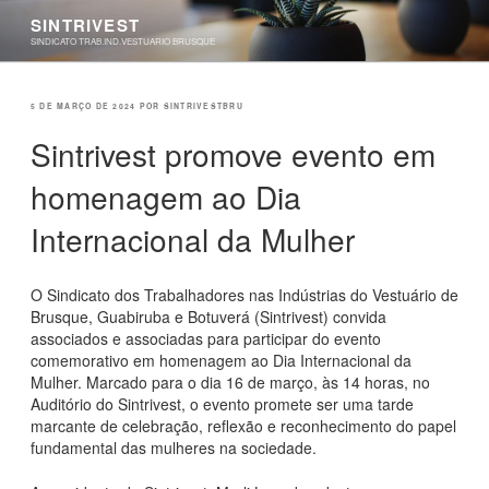
Pular
SINTRIVEST
para
SINDICATO TRAB.IND.VESTUARIO BRUSQUE
o
conteúdo
PUBLICADO
5 DE MARÇO DE 2024
POR
SINTRIVESTBRU
EM
Sintrivest promove evento em
homenagem ao Dia
Internacional da Mulher
O Sindicato dos Trabalhadores nas Indústrias do Vestuário de
Brusque, Guabiruba e Botuverá (Sintrivest) convida
associados e associadas para participar do evento
comemorativo em homenagem ao Dia Internacional da
Mulher. Marcado para o dia 16 de março, às 14 horas, no
Auditório do Sintrivest, o evento promete ser uma tarde
marcante de celebração, reflexão e reconhecimento do papel
fundamental das mulheres na sociedade.