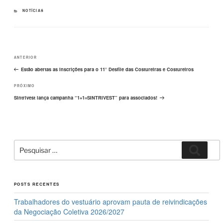
e
o
e
CATEGORIAS
NOTÍCIAS
b
d
o
o
Navegação
o
n
Post
ANTERIOR
de
k
Post
anterior
Estão abertas as inscrições para o 11° Desfile das Costureiras e Costureiros
Próximo
PRÓXIMO
post
Sintrivest lança campanha “1+1=SINTRIVEST” para associados!
Pesquisar
Pesqui
por:
POSTS RECENTES
Trabalhadores do vestuário aprovam pauta de reivindicações
da Negociação Coletiva 2026/2027