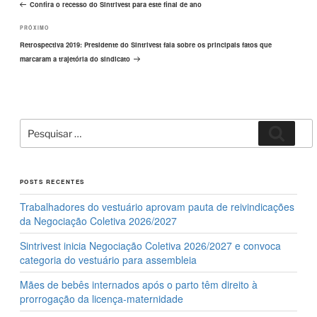
k
Post
anterior
Confira o recesso do Sintrivest para este final de ano
Próximo
PRÓXIMO
post
Retrospectiva 2019: Presidente do Sintrivest fala sobre os principais fatos que
marcaram a trajetória do sindicato
Pesquisar
Pesqui
por:
POSTS RECENTES
Trabalhadores do vestuário aprovam pauta de reivindicações
da Negociação Coletiva 2026/2027
Sintrivest inicia Negociação Coletiva 2026/2027 e convoca
categoria do vestuário para assembleia
Mães de bebês internados após o parto têm direito à
prorrogação da licença-maternidade