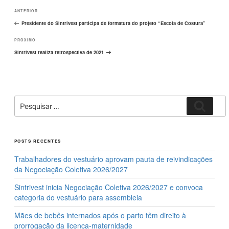
Navegação
o
n
Post
ANTERIOR
de
k
Post
anterior
Presidente do Sintrivest participa de formatura do projeto “Escola de Costura”
Próximo
PRÓXIMO
post
Sintrivest realiza retrospectiva de 2021
Pesquisar
Pesqui
por:
POSTS RECENTES
Trabalhadores do vestuário aprovam pauta de reivindicações
da Negociação Coletiva 2026/2027
Sintrivest inicia Negociação Coletiva 2026/2027 e convoca
categoria do vestuário para assembleia
Mães de bebês internados após o parto têm direito à
prorrogação da licença-maternidade